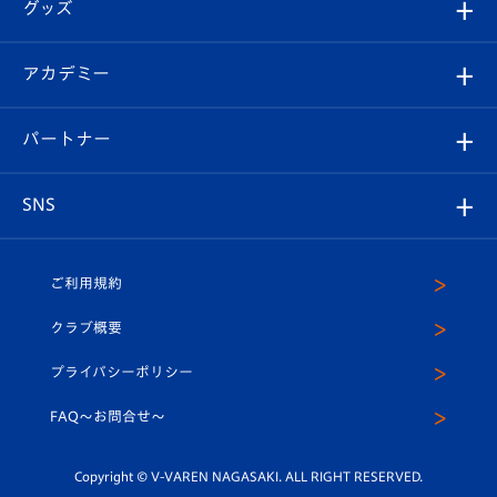
チケット
グッズ
チケット
選手プロフィール
Revive Team
フォトギャラリー
シーズンシート
オンラインショップ
アカデミー
イベント
スタッフプロフィール
スタジアムへのアクセス
スタジアムグルメ
V-LOVERS（ファンクラブ）
2026-27ユニフォーム
メディア
育成からのお知らせ
パートナー
マスコット紹介
ヴィヴィくんの長崎おもてなしガイド
はじめての観戦ガイド
プレイヤーズスイート
店舗情報
グッズ
アカデミー
チームスケジュール
V-EXPRESS
パートナー企業一覧
SNS
（ユニフォーム入場）
ホームタウン
U-18
クラブハウス（練習場）
パートナー募集
公式Twitter
ご利用規約
アカデミー
U-15
応援メディア
法人限定 VIP BOX
ヴィヴィくんインスタグラム
クラブ概要
スクール
U-12
メディア出演情報
プライバシーポリシー
公式LINE＠
スクール
FAQ〜お問合せ〜
平和祈念活動
Youtube公式チャンネル
ホームタウン活動
Copyright © V-VAREN NAGASAKI. ALL RIGHT RESERVED.