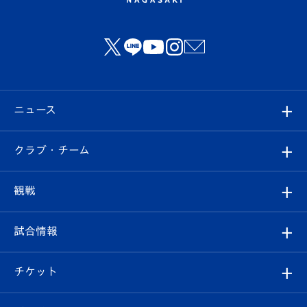
ニュース
すべて
クラブ・チーム
トップチーム
クラブプロフィール
観戦
クラブ
フィロソフィー
観戦ルール
試合情報
試合情報
クラブ概要
観戦ツアー
試合日程/結果
チケット
ファンクラブ
エンブレム紹介
はじめての観戦ガイド
順位表