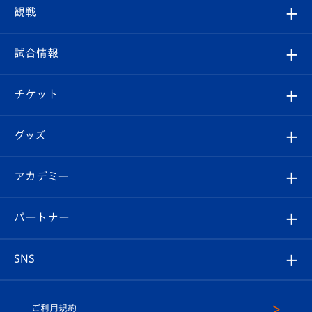
トップチーム
クラブプロフィール
観戦
クラブ
フィロソフィー
観戦ルール
試合情報
試合情報
クラブ概要
観戦ツアー
試合日程/結果
チケット
ファンクラブ
エンブレム紹介
はじめての観戦ガイド
順位表
チケット
グッズ
チケット
選手プロフィール
Revive Team
フォトギャラリー
シーズンシート
オンラインショップ
アカデミー
イベント
スタッフプロフィール
スタジアムへのアクセス
スタジアムグルメ
V-LOVERS（ファンクラブ）
2026-27ユニフォーム
メディア
育成からのお知らせ
パートナー
マスコット紹介
ヴィヴィくんの長崎おもてなしガイド
はじめての観戦ガイド
プレイヤーズスイート
店舗情報
グッズ
アカデミー
チームスケジュール
V-EXPRESS
パートナー企業一覧
SNS
（ユニフォーム入場）
ホームタウン
U-18
クラブハウス（練習場）
パートナー募集
公式Twitter
ご利用規約