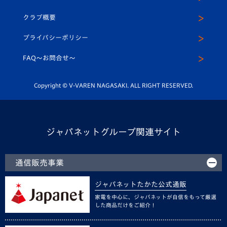
アカデミー
U-15
応援メディア
法人限定 VIP BOX
ヴィヴィくんインスタグラム
クラブ概要
スクール
U-12
メディア出演情報
プライバシーポリシー
公式LINE＠
スクール
FAQ〜お問合せ〜
平和祈念活動
Youtube公式チャンネル
ホームタウン活動
Copyright © V-VAREN NAGASAKI. ALL RIGHT RESERVED.
ジャパネットグループ関連サイト
通信販売事業
ジャパネットたかた公式通販
家電を中心に、ジャパネットが自信をもって厳選
した商品だけをご紹介！