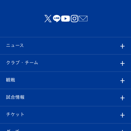
ニュース
すべて
クラブ・チーム
トップチーム
クラブプロフィール
観戦
クラブ
フィロソフィー
観戦ルール
試合情報
試合情報
クラブ概要
観戦ツアー
試合日程/結果
チケット
ファンクラブ
エンブレム紹介
はじめての観戦ガイド
順位表
チケット