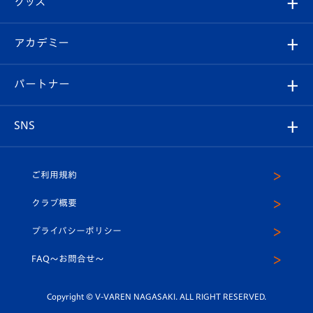
グッズ
チケット
選手プロフィール
Revive Team
フォトギャラリー
シーズンシート
オンラインショップ
アカデミー
イベント
スタッフプロフィール
スタジアムへのアクセス
スタジアムグルメ
V-LOVERS（ファンクラブ）
2026-27ユニフォーム
メディア
育成からのお知らせ
パートナー
マスコット紹介
ヴィヴィくんの長崎おもてなしガイド
はじめての観戦ガイド
プレイヤーズスイート
店舗情報
グッズ
アカデミー
チームスケジュール
V-EXPRESS
パートナー企業一覧
SNS
（ユニフォーム入場）
ホームタウン
U-18
クラブハウス（練習場）
パートナー募集
公式Twitter
ご利用規約
アカデミー
U-15
応援メディア
法人限定 VIP BOX
ヴィヴィくんインスタグラム
クラブ概要
スクール
U-12
メディア出演情報
プライバシーポリシー
公式LINE＠
スクール
FAQ〜お問合せ〜
平和祈念活動
Youtube公式チャンネル
ホームタウン活動
Copyright © V-VAREN NAGASAKI. ALL RIGHT RESERVED.