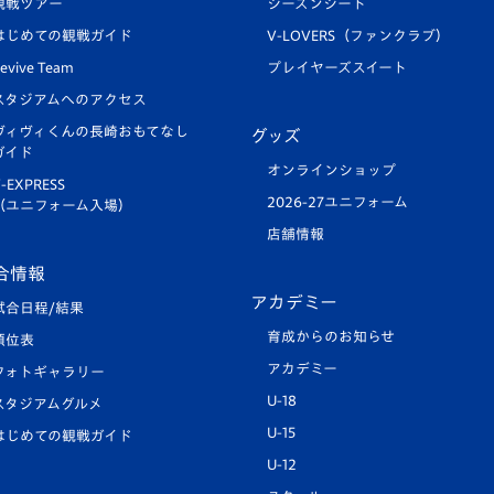
観戦ツアー
シーズンシート
はじめての観戦ガイド
V-LOVERS（ファンクラブ）
evive Team
プレイヤーズスイート
スタジアムへのアクセス
ヴィヴィくんの長崎おもてなし
グッズ
ガイド
オンラインショップ
-EXPRESS
2026-27ユニフォーム
（ユニフォーム入場）
店舗情報
合情報
アカデミー
試合日程/結果
育成からのお知らせ
順位表
アカデミー
フォトギャラリー
U-18
スタジアムグルメ
U-15
はじめての観戦ガイド
U-12