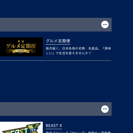
グルメ定期便
毎月届く、日本各地の名物・名産品。「美味
しい」で生活を変えませんか？
BEAST X
麻雀プロリーグ「Mリーグ」参戦中！最新情