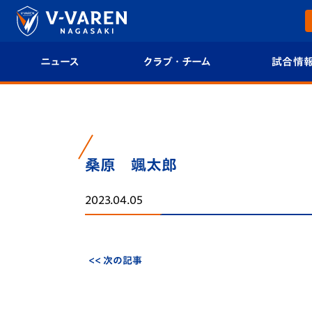
ニュース
クラブ・チーム
試合情
すべて
クラブプロフィール
試合日程/結果
トップチーム
フィロソフィー
試合情報
桑原 颯太郎
クラブ
クラブ概要
順位表
2023.04.05
試合情報
エンブレム紹介
U-21 Jリーグ
ファンクラブ
選手プロフィール
フォトギャラ
<< 次の記事
チケット
スタッフプロフィール
スタジアムグ