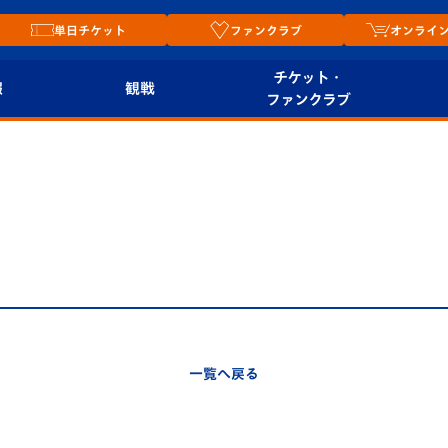
単日チケット
ファンクラブ
オンライ
チケット・
報
観戦
ファンクラブ
観戦ルール
チケット
オンラ
はじめての観戦ガイ
シーズンシート
2026
ド
ム
プレイヤーズスイート
Revive Team
店舗情
関連
V-LOVERS（ファン
スタジアムへのアク
クラブ）
セス
リー
一覧へ戻る
ヴィヴィくんの長崎
ルメ
おもてなしガイド