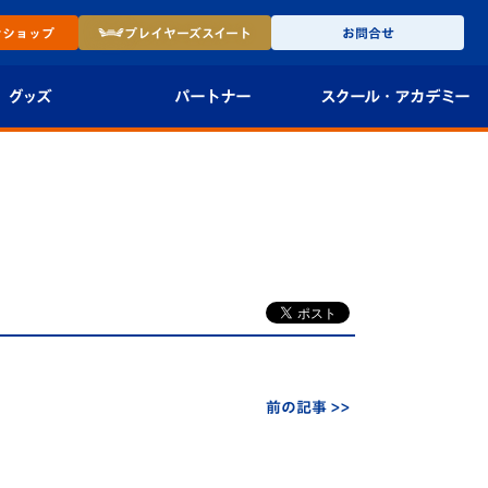
ン
ショップ
プレイヤーズ
スイート
お問合せ
グッズ
パートナー
スクール・
アカデミー
インショップ
パートナー企業一覧
アカデミー
-27ユニフォー
パートナー募集
U-18
法人限定 VIP BOX
U-15
報
U-12
スクール
前の記事 >>