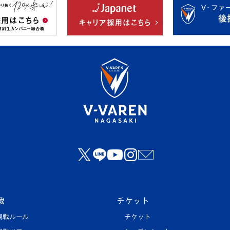
戦
チケット
観戦ルール
チケット