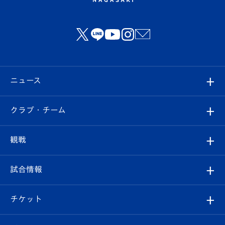
ニュース
すべて
クラブ・チーム
トップチーム
クラブプロフィール
観戦
クラブ
フィロソフィー
観戦ルール
試合情報
試合情報
クラブ概要
観戦ツアー
試合日程/結果
チケット
ファンクラブ
エンブレム紹介
はじめての観戦ガイド
順位表