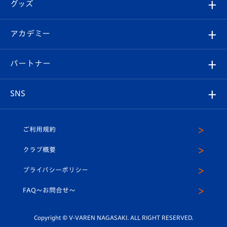
チケット
グッズ
チケット
選手プロフィール
Revive Team
フォトギャラリー
シーズンシート
オンラインショップ
アカデミー
イベント
スタッフプロフィール
スタジアムへのアクセス
スタジアムグルメ
V-LOVERS（ファンクラブ）
2026-27ユニフォーム
メディア
育成からのお知らせ
パートナー
マスコット紹介
ヴィヴィくんの長崎おもてなしガイド
はじめての観戦ガイド
プレイヤーズスイート
店舗情報
グッズ
アカデミー
チームスケジュール
V-EXPRESS
パートナー企業一覧
SNS
（ユニフォーム入場）
ホームタウン
U-18
クラブハウス（練習場）
パートナー募集
公式Twitter
ご利用規約
アカデミー
U-15
応援メディア
法人限定 VIP BOX
ヴィヴィくんインスタグラム
クラブ概要
スクール
U-12
メディア出演情報
プライバシーポリシー
公式LINE＠
スクール
FAQ〜お問合せ〜
平和祈念活動
Youtube公式チャンネル
ホームタウン活動
Copyright © V-VAREN NAGASAKI. ALL RIGHT RESERVED.