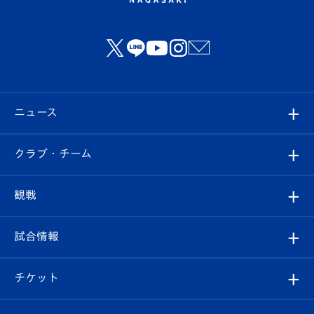
ニュース
すべて
クラブ・チーム
トップチーム
クラブプロフィール
観戦
クラブ
フィロソフィー
観戦ルール
試合情報
試合情報
クラブ概要
観戦ツアー
試合日程/結果
チケット
ファンクラブ
エンブレム紹介
はじめての観戦ガイド
順位表