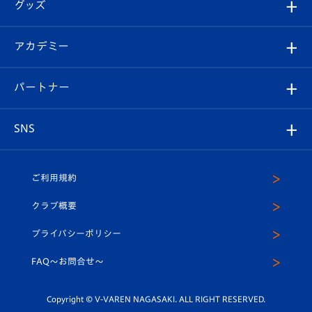
チケット
グッズ
チケット
選手プロフィール
Revive Team
フォトギャラリー
シーズンシート
オンラインショップ
アカデミー
イベント
スタッフプロフィール
スタジアムへのアクセス
スタジアムグルメ
V-LOVERS（ファンクラブ）
2026-27ユニフォーム
メディア
育成からのお知らせ
パートナー
マスコット紹介
ヴィヴィくんの長崎おもてなしガイド
はじめての観戦ガイド
プレイヤーズスイート
店舗情報
グッズ
アカデミー
チームスケジュール
V-EXPRESS
パートナー企業一覧
SNS
（ユニフォーム入場）
ホームタウン
U-18
クラブハウス（練習場）
パートナー募集
公式Twitter
ご利用規約
アカデミー
U-15
応援メディア
法人限定 VIP BOX
ヴィヴィくんインスタグラム
クラブ概要
スクール
U-12
メディア出演情報
プライバシーポリシー
公式LINE＠
スクール
FAQ〜お問合せ〜
平和祈念活動
Youtube公式チャンネル
ホームタウン活動
Copyright © V-VAREN NAGASAKI. ALL RIGHT RESERVED.