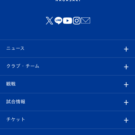
ニュース
すべて
クラブ・チーム
トップチーム
クラブプロフィール
観戦
クラブ
フィロソフィー
観戦ルール
試合情報
試合情報
クラブ概要
観戦ツアー
試合日程/結果
チケット
ファンクラブ
エンブレム紹介
はじめての観戦ガイド
順位表