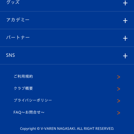
チケット
グッズ
チケット
選手プロフィール
Revive Team
フォトギャラリー
シーズンシート
オンラインショップ
アカデミー
イベント
スタッフプロフィール
スタジアムへのアクセス
スタジアムグルメ
V-LOVERS（ファンクラブ）
2026-27ユニフォーム
メディア
育成からのお知らせ
パートナー
マスコット紹介
ヴィヴィくんの長崎おもてなしガイド
はじめての観戦ガイド
プレイヤーズスイート
店舗情報
グッズ
アカデミー
チームスケジュール
V-EXPRESS
パートナー企業一覧
SNS
（ユニフォーム入場）
ホームタウン
U-18
クラブハウス（練習場）
パートナー募集
公式Twitter
ご利用規約
アカデミー
U-15
応援メディア
法人限定 VIP BOX
ヴィヴィくんインスタグラム
クラブ概要
スクール
U-12
メディア出演情報
プライバシーポリシー
公式LINE＠
スクール
FAQ〜お問合せ〜
平和祈念活動
Youtube公式チャンネル
ホームタウン活動
Copyright © V-VAREN NAGASAKI. ALL RIGHT RESERVED.