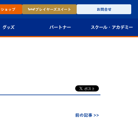
ン
ショップ
プレイヤーズ
スイート
お問合せ
グッズ
パートナー
スクール・
アカデミー
インショップ
パートナー企業一覧
アカデミー
-27ユニフォー
パートナー募集
U-18
法人限定 VIP BOX
U-15
報
U-12
スクール
前の記事 >>