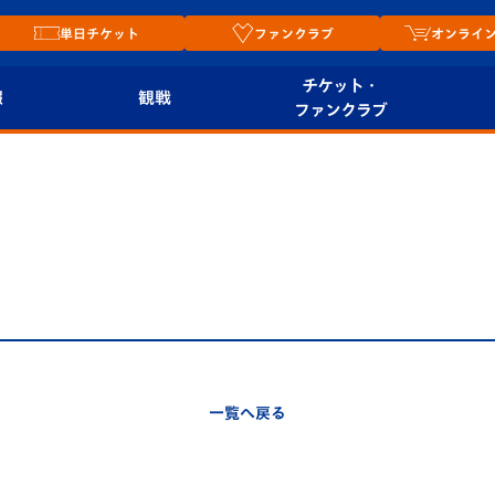
単日チケット
ファンクラブ
オンライ
チケット・
報
観戦
ファンクラブ
観戦ルール
チケット
オンラ
はじめての観戦ガイ
シーズンシート
2026
ド
ム
プレイヤーズスイート
Revive Team
店舗情
関連
V-LOVERS（ファン
スタジアムへのアク
クラブ）
セス
リー
一覧へ戻る
ヴィヴィくんの長崎
ルメ
おもてなしガイド