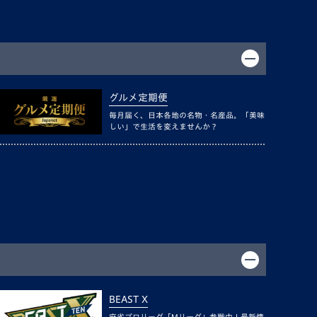
グルメ定期便
毎月届く、日本各地の名物・名産品。「美味
しい」で生活を変えませんか？
BEAST X
麻雀プロリーグ「Mリーグ」参戦中！最新情