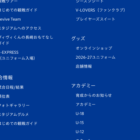
観戦ツアー
シーズンシート
はじめての観戦ガイド
V-LOVERS（ファンクラブ）
evive Team
プレイヤーズスイート
スタジアムへのアクセス
ヴィヴィくんの長崎おもてなし
グッズ
ガイド
オンラインショップ
-EXPRESS
2026-27ユニフォーム
（ユニフォーム入場）
店舗情報
合情報
アカデミー
試合日程/結果
育成からのお知らせ
順位表
アカデミー
フォトギャラリー
U-18
スタジアムグルメ
U-15
はじめての観戦ガイド
U-12