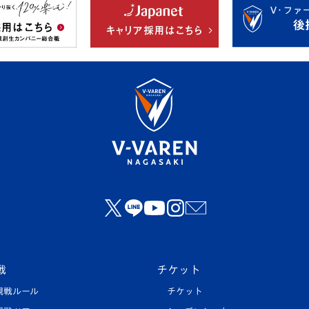
戦
チケット
観戦ルール
チケット