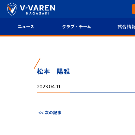
ニュース
クラブ・チーム
試合情
すべて
クラブプロフィール
試合日程/結果
トップチーム
フィロソフィー
試合情報
松本 陽雅
クラブ
クラブ概要
順位表
2023.04.11
試合情報
エンブレム紹介
U-21 Jリーグ
ファンクラブ
選手プロフィール
フォトギャラ
<< 次の記事
チケット
スタッフプロフィール
スタジアムグ