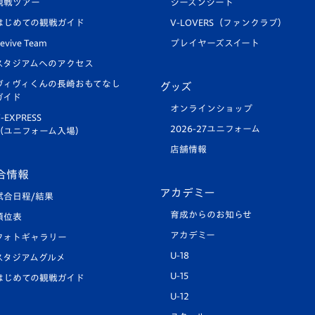
観戦ツアー
シーズンシート
はじめての観戦ガイド
V-LOVERS（ファンクラブ）
evive Team
プレイヤーズスイート
スタジアムへのアクセス
ヴィヴィくんの長崎おもてなし
グッズ
ガイド
オンラインショップ
-EXPRESS
2026-27ユニフォーム
（ユニフォーム入場）
店舗情報
合情報
アカデミー
試合日程/結果
育成からのお知らせ
順位表
アカデミー
フォトギャラリー
U-18
スタジアムグルメ
U-15
はじめての観戦ガイド
U-12