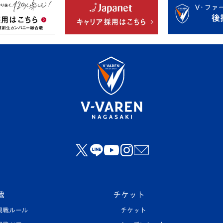
戦
チケット
観戦ルール
チケット