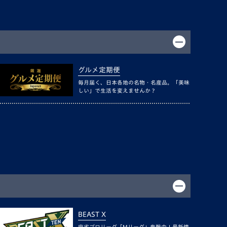
グルメ定期便
毎月届く、日本各地の名物・名産品。「美味
しい」で生活を変えませんか？
BEAST X
麻雀プロリーグ「Mリーグ」参戦中！最新情