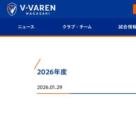
ニュース
クラブ・チーム
試合情
すべて
クラブプロフィール
試合日程/結果
トップチーム
フィロソフィー
試合情報
2026年度
クラブ
クラブ概要
順位表
2026.01.29
試合情報
エンブレム紹介
U-21 Jリーグ
ファンクラブ
選手プロフィール
フォトギャラ
チケット
スタッフプロフィール
スタジアムグ