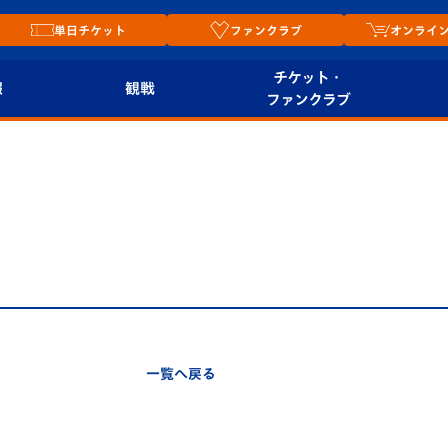
単日チケット
ファンクラブ
オンライ
チケット・
報
観戦
ファンクラブ
観戦ルール
チケット
オンラ
はじめての観戦ガイ
シーズンシート
2026
ド
ム
プレイヤーズスイート
Revive Team
店舗情
関連
V-LOVERS（ファン
スタジアムへのアク
クラブ）
セス
リー
一覧へ戻る
ヴィヴィくんの長崎
ルメ
おもてなしガイド