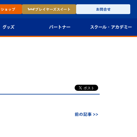
ン
ショップ
プレイヤーズ
スイート
お問合せ
グッズ
パートナー
スクール・
アカデミー
インショップ
パートナー企業一覧
アカデミー
-27ユニフォー
パートナー募集
U-18
法人限定 VIP BOX
U-15
報
U-12
スクール
前の記事 >>