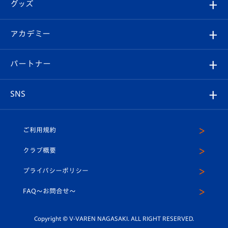
チケット
グッズ
チケット
選手プロフィール
Revive Team
フォトギャラリー
シーズンシート
オンラインショップ
アカデミー
イベント
スタッフプロフィール
スタジアムへのアクセス
スタジアムグルメ
V-LOVERS（ファンクラブ）
2026-27ユニフォーム
メディア
育成からのお知らせ
パートナー
マスコット紹介
ヴィヴィくんの長崎おもてなしガイド
はじめての観戦ガイド
プレイヤーズスイート
店舗情報
グッズ
アカデミー
チームスケジュール
V-EXPRESS
パートナー企業一覧
SNS
（ユニフォーム入場）
ホームタウン
U-18
クラブハウス（練習場）
パートナー募集
公式Twitter
ご利用規約
アカデミー
U-15
応援メディア
法人限定 VIP BOX
ヴィヴィくんインスタグラム
クラブ概要
スクール
U-12
メディア出演情報
プライバシーポリシー
公式LINE＠
スクール
FAQ〜お問合せ〜
平和祈念活動
Youtube公式チャンネル
ホームタウン活動
Copyright © V-VAREN NAGASAKI. ALL RIGHT RESERVED.