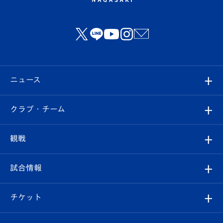
ニュース
すべて
クラブ・チーム
トップチーム
クラブプロフィール
観戦
クラブ
フィロソフィー
観戦ルール
試合情報
試合情報
クラブ概要
観戦ツアー
試合日程/結果
チケット
ファンクラブ
エンブレム紹介
はじめての観戦ガイド
順位表