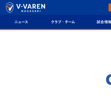
ニュース
クラブ・チーム
試合情
すべて
クラブプロフィール
試合日程/結果
トップチーム
フィロソフィー
試合情報
クラブ
クラブ概要
順位表
試合情報
エンブレム紹介
U-21 Jリーグ
ファンクラブ
選手プロフィール
フォトギャラ
チケット
スタッフプロフィール
スタジアムグ