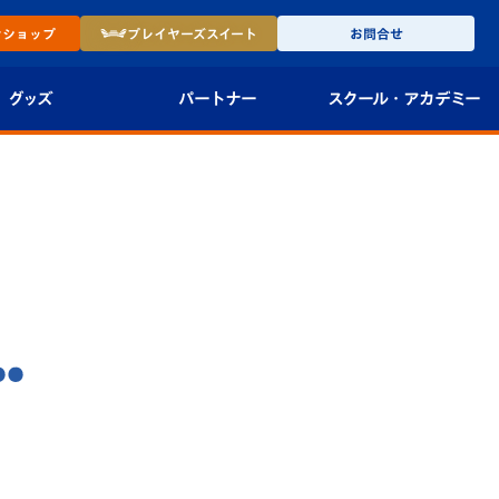
ン
ショップ
プレイヤーズ
スイート
お問合せ
グッズ
パートナー
スクール・
アカデミー
インショップ
パートナー企業一覧
アカデミー
-27ユニフォー
パートナー募集
U-18
法人限定 VIP BOX
U-15
報
U-12
スクール