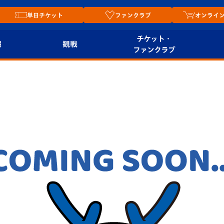
単日チケット
ファンクラブ
オンライ
チケット・
報
観戦
ファンクラブ
観戦ルール
チケット
オンラ
はじめての観戦ガイ
シーズンシート
2026
ド
ム
プレイヤーズスイート
Revive Team
店舗情
関連
V-LOVERS（ファン
スタジアムへのアク
クラブ）
セス
リー
ヴィヴィくんの長崎
ルメ
おもてなしガイド