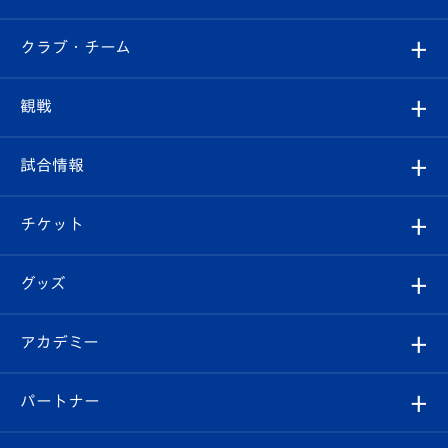
すべて
クラブ・チーム
トップチーム
クラブプロフィール
観戦
クラブ
フィロソフィー
観戦ルール
試合情報
試合情報
クラブ概要
観戦ツアー
試合日程/結果
チケット
ファンクラブ
エンブレム紹介
はじめての観戦ガイド
順位表
チケット
グッズ
チケット
選手プロフィール
Revive Team
フォトギャラリー
シーズンシート
オンラインショップ
アカデミー
イベント
スタッフプロフィール
スタジアムへのアクセス
スタジアムグルメ
V-LOVERS（ファンクラブ）
2026-27ユニフォーム
メディア
育成からのお知らせ
パートナー
マスコット紹介
ヴィヴィくんの長崎おもてなしガイド
はじめての観戦ガイド
プレイヤーズスイート
店舗情報
グッズ
アカデミー