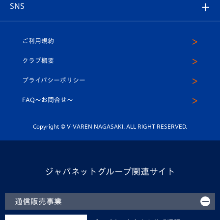
チームスケジュール
V-EXPRESS
パートナー企業一覧
SNS
（ユニフォーム入場）
ホームタウン
U-18
クラブハウス（練習場）
パートナー募集
公式Twitter
ご利用規約
アカデミー
U-15
応援メディア
法人限定 VIP BOX
ヴィヴィくんインスタグラム
クラブ概要
スクール
U-12
メディア出演情報
プライバシーポリシー
公式LINE＠
スクール
FAQ〜お問合せ〜
平和祈念活動
Youtube公式チャンネル
ホームタウン活動
Copyright © V-VAREN NAGASAKI. ALL RIGHT RESERVED.
ジャパネットグループ関連サイト
通信販売事業