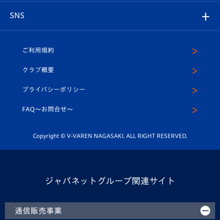
店舗情報
グッズ
アカデミー
チームスケジュール
V-EXPRESS
パートナー企業一覧
SNS
（ユニフォーム入場）
ホームタウン
U-18
クラブハウス（練習場）
パートナー募集
公式Twitter
ご利用規約
アカデミー
U-15
応援メディア
法人限定 VIP BOX
ヴィヴィくんインスタグラム
クラブ概要
スクール
U-12
メディア出演情報
プライバシーポリシー
公式LINE＠
スクール
FAQ〜お問合せ〜
平和祈念活動
Youtube公式チャンネル
ホームタウン活動
Copyright © V-VAREN NAGASAKI. ALL RIGHT RESERVED.
ジャパネットグループ関連サイト
通信販売事業