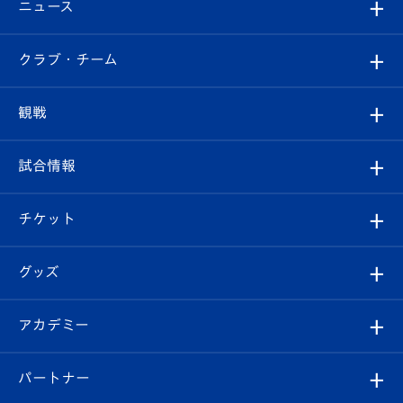
ニュース
すべて
クラブ・チーム
トップチーム
クラブプロフィール
観戦
クラブ
フィロソフィー
観戦ルール
試合情報
試合情報
クラブ概要
観戦ツアー
試合日程/結果
チケット
ファンクラブ
エンブレム紹介
はじめての観戦ガイド
順位表
チケット
グッズ
チケット
選手プロフィール
Revive Team
フォトギャラリー
シーズンシート
オンラインショップ
アカデミー
イベント
スタッフプロフィール
スタジアムへのアクセス
スタジアムグルメ
V-LOVERS（ファンクラブ）
2026-27ユニフォーム
メディア
育成からのお知らせ
パートナー
マスコット紹介
ヴィヴィくんの長崎おもてなしガイド
はじめての観戦ガイド
プレイヤーズスイート