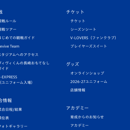
戦
チケット
観戦ルール
チケット
観戦ツアー
シーズンシート
はじめての観戦ガイド
V-LOVERS（ファンクラブ）
evive Team
プレイヤーズスイート
スタジアムへのアクセス
ヴィヴィくんの長崎おもてなし
グッズ
ガイド
オンラインショップ
-EXPRESS
2026-27ユニフォーム
（ユニフォーム入場）
店舗情報
合情報
アカデミー
試合日程/結果
育成からのお知らせ
順位表
アカデミー
フォトギャラリー