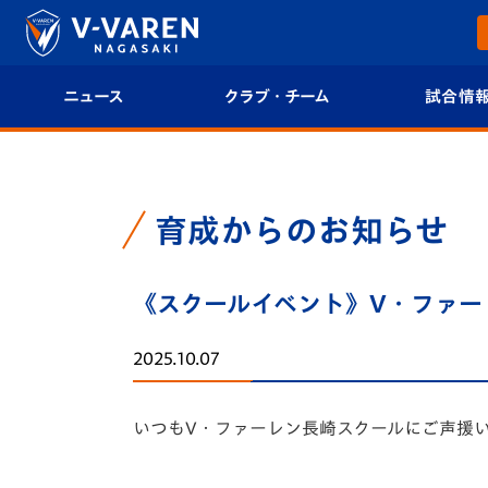
ニュース
クラブ・チーム
試合情
すべて
クラブプロフィール
試合日程/結果
トップチーム
フィロソフィー
試合情報
育成からのお知らせ
クラブ
クラブ概要
順位表
《スクールイベント》V・ファーレン
試合情報
エンブレム紹介
U-21 Jリーグ
2025.10.07
ファンクラブ
選手プロフィール
フォトギャラ
いつもV・ファーレン長崎スクールにご声援
チケット
スタッフプロフィール
スタジアムグ