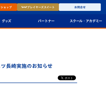
ン
ショップ
プレイヤーズ
スイート
お問合せ
グッズ
パートナー
スクール・
アカデミー
インショップ
パートナー企業一覧
アカデミー
-27ユニフォー
パートナー募集
U-18
法人限定 VIP BOX
U-15
報
イハツ長崎実施のお知らせ
U-12
スクール