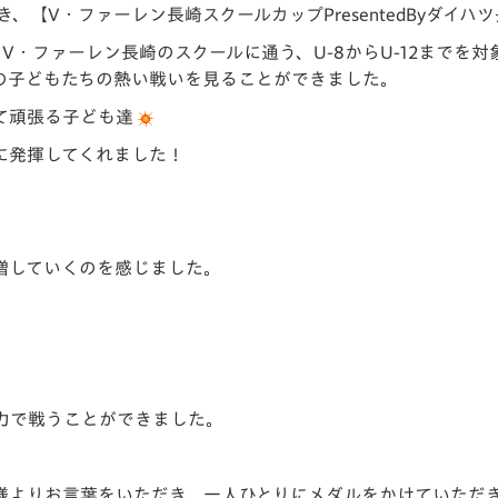
き、【V・ファーレン長崎スクールカップPresentedByダイ
V-EXPRESS（ユニフ
ォーム入場）
ファーレン長崎のスクールに通う、U-8からU-12までを対象に行
くの子どもたちの熱い戦いを見ることができました。
て頑張る子ども達
に発揮してくれました！
増していくのを感じました。
力で戦うことができました。
様よりお言葉をいただき、一人ひとりにメダルをかけていただ