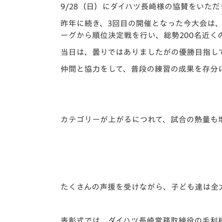
イベント
マスコット紹介
9/28（日）にダイハツ長崎様の協賛をいただ
昨年に続き、3回目の開催となった今大会は、V・
メディア
チームスケジュール
ーグから順位決定戦を行い、総勢200名近
グッズ
クラブハウス（練習
当日は、曇りではありましたがの優勝目指し
場）
仲間と協力をして、普段の練習の成果を存分
ホームタウン
応援メディア
アカデミー
平和祈念活動
カテゴリーが上がるにつれて、試合の熱量も
スクール
ホームタウン活動
たくさんの声援を受けながら、子ども達は全
表彰式では、ダイハツ長崎常務取締役の毛利