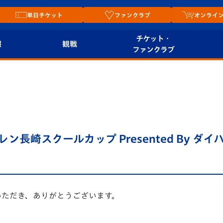
単日チケット
ファンクラブ
オンライ
チケット・
報
観戦
ファンクラブ
観戦ルール
チケット
オンラ
はじめての観戦ガイ
シーズンシート
2026
ド
ム
プレイヤーズスイート
Revive Team
店舗情
長崎スクールカップ Presented By ダ
関連
V-LOVERS（ファン
スタジアムへのアク
クラブ）
セス
リー
ヴィヴィくんの長崎
いただき、ありがとうございます。
ルメ
おもてなしガイド