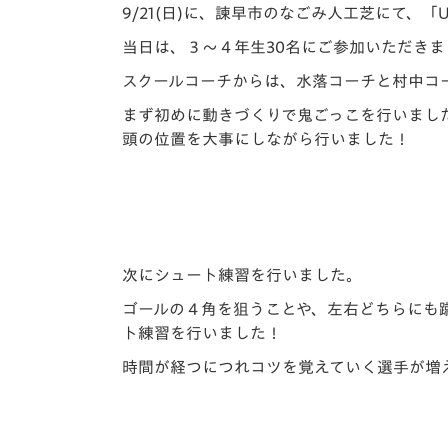
イベント
マスコット紹介
9/21(日)に、諫早市のなごみ人工芝にて、
当日は、３～４年生30名にご参加いただきま
メディア
チームスケジュール
スクールコーチからは、水落コーチと村中コ
グッズ
クラブハウス（練習
まず初めに動きづくりで鬼ごっこを行いまし
場）
頭の位置を大事にしながら行いました！
ホームタウン
応援メディア
アカデミー
平和祈念活動
スクール
次にシュート練習を行いました。
ホームタウン活動
ゴールの４角を狙うことや、左右どちらにも
ト練習を行いました！
時間が経つにつれコツを覚えていく選手が増