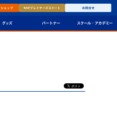
ン
ショップ
プレイヤーズ
スイート
お問合せ
グッズ
パートナー
スクール・
アカデミー
インショップ
パートナー企業一覧
アカデミー
-27ユニフォー
パートナー募集
U-18
法人限定 VIP BOX
U-15
報
U-12
スクール