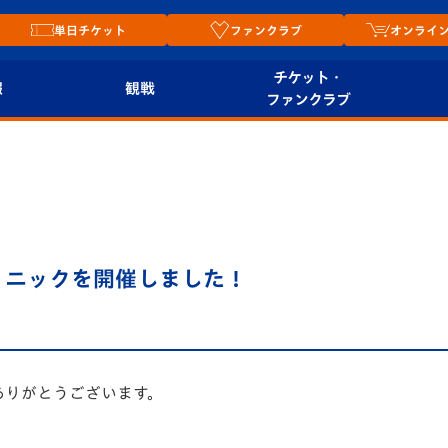
単日チケット
ファンクラブ
オンライ
チケット・
報
観戦
ファンクラブ
観戦ルール
チケット
オンラ
はじめての観戦ガイ
シーズンシート
2026
ド
ム
プレイヤーズスイート
Revive Team
店舗情
クリニックを開催しました！
関連
V-LOVERS（ファン
スタジアムへのアク
クラブ）
セス
リー
ヴィヴィくんの長崎
ありがとうございます。
ルメ
おもてなしガイド