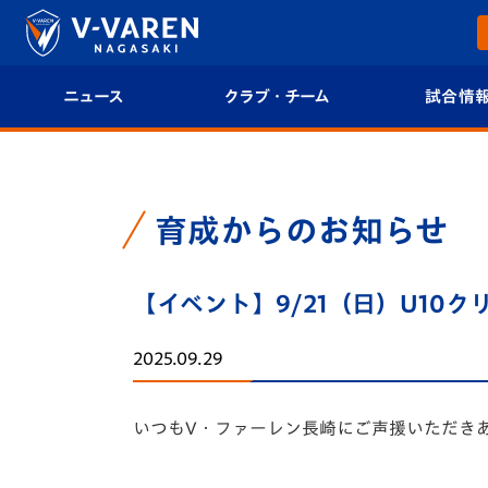
ニュース
クラブ・チーム
試合情
すべて
クラブプロフィール
試合日程/結果
トップチーム
フィロソフィー
試合情報
育成からのお知らせ
クラブ
クラブ概要
順位表
【イベント】9/21（日）U10
試合情報
エンブレム紹介
U-21 Jリーグ
2025.09.29
ファンクラブ
選手プロフィール
フォトギャラ
いつもV・ファーレン長崎にご声援いただき
チケット
スタッフプロフィール
スタジアムグ