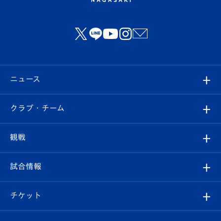
ニュース
すべて
クラブ・チーム
トップチーム
クラブプロフィール
観戦
クラブ
フィロソフィー
観戦ルール
試合情報
試合情報
クラブ概要
観戦ツアー
試合日程/結果
チケット
ファンクラブ
エンブレム紹介
はじめての観戦ガイド
順位表