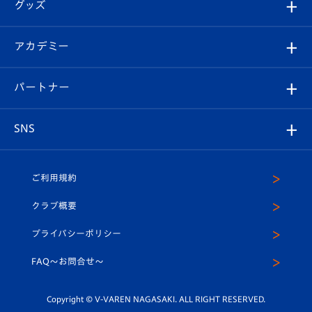
チケット
グッズ
チケット
選手プロフィール
Revive Team
フォトギャラリー
シーズンシート
オンラインショップ
アカデミー
イベント
スタッフプロフィール
スタジアムへのアクセス
スタジアムグルメ
V-LOVERS（ファンクラブ）
2026-27ユニフォーム
メディア
育成からのお知らせ
パートナー
マスコット紹介
ヴィヴィくんの長崎おもてなしガイド
はじめての観戦ガイド
プレイヤーズスイート
店舗情報
グッズ
アカデミー
チームスケジュール
V-EXPRESS
パートナー企業一覧
SNS
（ユニフォーム入場）
ホームタウン
U-18
クラブハウス（練習場）
パートナー募集
公式Twitter
ご利用規約
アカデミー
U-15
応援メディア
法人限定 VIP BOX
ヴィヴィくんインスタグラム
クラブ概要
スクール
U-12
メディア出演情報
プライバシーポリシー
公式LINE＠
スクール
FAQ〜お問合せ〜
平和祈念活動
Youtube公式チャンネル
ホームタウン活動
Copyright © V-VAREN NAGASAKI. ALL RIGHT RESERVED.