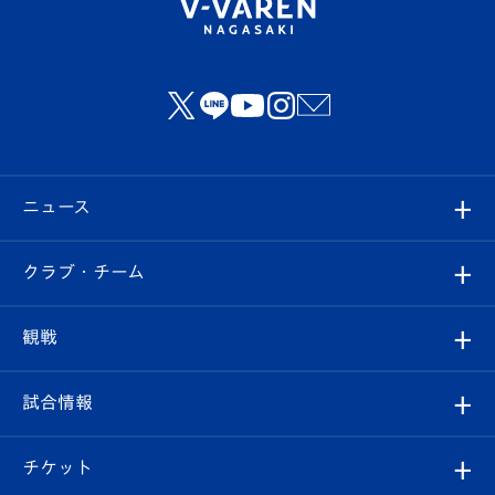
ニュース
すべて
クラブ・チーム
トップチーム
クラブプロフィール
観戦
クラブ
フィロソフィー
観戦ルール
試合情報
試合情報
クラブ概要
観戦ツアー
試合日程/結果
チケット
ファンクラブ