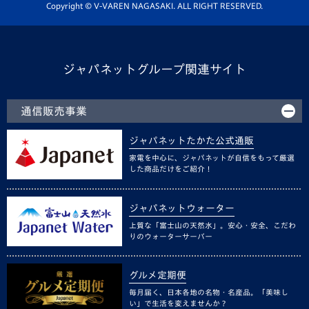
ホームタウン活動
Copyright © V-VAREN NAGASAKI. ALL RIGHT RESERVED.
ジャパネットグループ関連サイト
通信販売事業
ジャパネットたかた公式通販
家電を中心に、ジャパネットが自信をもって厳選
した商品だけをご紹介！
ジャパネットウォーター
上質な「富士山の天然水」。安心・安全、こだわ
りのウォーターサーバー
グルメ定期便
毎月届く、日本各地の名物・名産品。「美味し
い」で生活を変えませんか？