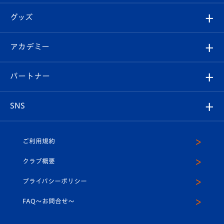
エンブレム紹介
はじめての観戦ガイド
順位表
チケット
グッズ
チケット
選手プロフィール
Revive Team
フォトギャラリー
シーズンシート
オンラインショップ
アカデミー
イベント
スタッフプロフィール
スタジアムへのアクセス
スタジアムグルメ
V-LOVERS（ファンクラブ）
2026-27ユニフォーム
メディア
育成からのお知らせ
パートナー
マスコット紹介
ヴィヴィくんの長崎おもてなしガイド
はじめての観戦ガイド
プレイヤーズスイート
店舗情報
グッズ
アカデミー
チームスケジュール
V-EXPRESS
パートナー企業一覧
SNS
（ユニフォーム入場）
ホームタウン
U-18
クラブハウス（練習場）
パートナー募集
公式Twitter
ご利用規約
アカデミー
U-15
応援メディア
法人限定 VIP BOX
ヴィヴィくんインスタグラム
クラブ概要
スクール
U-12
メディア出演情報
プライバシーポリシー
公式LINE＠
スクール
FAQ〜お問合せ〜
平和祈念活動
Youtube公式チャンネル