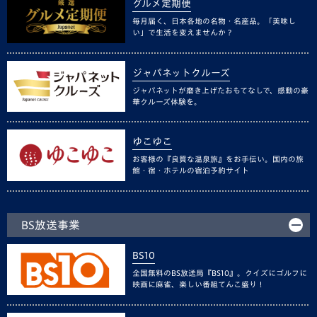
グルメ定期便
毎月届く、日本各地の名物・名産品。「美味し
い」で生活を変えませんか？
ジャパネットクルーズ
ジャパネットが磨き上げたおもてなしで、感動の豪
華クルーズ体験を。
ゆこゆこ
お客様の『良質な温泉旅』をお手伝い。国内の旅
館・宿・ホテルの宿泊予約サイト
BS放送事業
BS10
全国無料のBS放送局『BS10』。クイズにゴルフに
映画に麻雀、楽しい番組てんこ盛り！