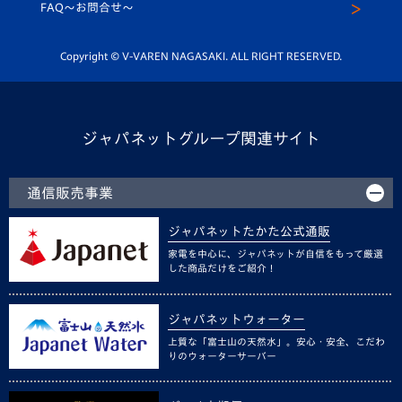
スクール
FAQ〜お問合せ〜
平和祈念活動
Youtube公式チャンネル
ホームタウン活動
Copyright © V-VAREN NAGASAKI. ALL RIGHT RESERVED.
ジャパネットグループ関連サイト
通信販売事業
ジャパネットたかた公式通販
家電を中心に、ジャパネットが自信をもって厳選
した商品だけをご紹介！
ジャパネットウォーター
上質な「富士山の天然水」。安心・安全、こだわ
りのウォーターサーバー