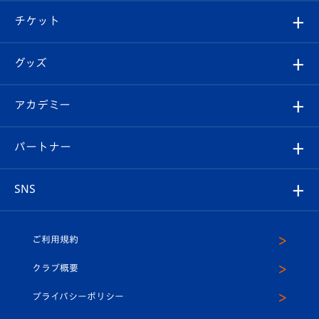
クラブ概要
観戦ツアー
試合日程/結果
チケット
ファンクラブ
エンブレム紹介
はじめての観戦ガイド
順位表
チケット
グッズ
チケット
選手プロフィール
Revive Team
フォトギャラリー
シーズンシート
オンラインショップ
アカデミー
イベント
スタッフプロフィール
スタジアムへのアクセス
スタジアムグルメ
V-LOVERS（ファンクラブ）
2026-27ユニフォーム
メディア
育成からのお知らせ
パートナー
マスコット紹介
ヴィヴィくんの長崎おもてなしガイド
はじめての観戦ガイド
プレイヤーズスイート
店舗情報
グッズ
アカデミー
チームスケジュール
V-EXPRESS
パートナー企業一覧
SNS
（ユニフォーム入場）
ホームタウン
U-18
クラブハウス（練習場）
パートナー募集
公式Twitter
ご利用規約
アカデミー
U-15
応援メディア
法人限定 VIP BOX
ヴィヴィくんインスタグラム
クラブ概要
スクール
U-12
メディア出演情報
プライバシーポリシー
公式LINE＠