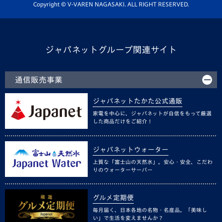
ホームタウン活動
Copyright © V-VAREN NAGASAKI. ALL RIGHT RESERVED.
ジャパネットグループ関連サイト
通信販売事業
ジャパネットたかた公式通販
家電を中心に、ジャパネットが自信をもって厳選
した商品だけをご紹介！
ジャパネットウォーター
上質な「富士山の天然水」。安心・安全、こだわ
りのウォーターサーバー
グルメ定期便
毎月届く、日本各地の名物・名産品。「美味し
い」で生活を変えませんか？