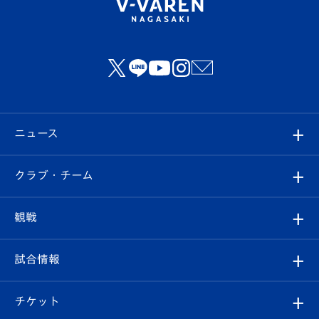
ニュース
すべて
クラブ・チーム
トップチーム
クラブプロフィール
観戦
クラブ
フィロソフィー
観戦ルール
試合情報
試合情報
クラブ概要
観戦ツアー
試合日程/結果
チケット
ファンクラブ