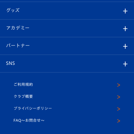
エンブレム紹介
はじめての観戦ガイド
順位表
チケット
グッズ
チケット
選手プロフィール
Revive Team
フォトギャラリー
シーズンシート
オンラインショップ
アカデミー
イベント
スタッフプロフィール
スタジアムへのアクセス
スタジアムグルメ
V-LOVERS（ファンクラブ）
2026-27ユニフォーム
メディア
育成からのお知らせ
パートナー
マスコット紹介
ヴィヴィくんの長崎おもてなしガイド
はじめての観戦ガイド
プレイヤーズスイート
店舗情報
グッズ
アカデミー
チームスケジュール
V-EXPRESS
パートナー企業一覧
SNS
（ユニフォーム入場）
ホームタウン
U-18
クラブハウス（練習場）
パートナー募集
公式Twitter
ご利用規約
アカデミー
U-15
応援メディア
法人限定 VIP BOX
ヴィヴィくんインスタグラム
クラブ概要
スクール
U-12
メディア出演情報
プライバシーポリシー
公式LINE＠
スクール
FAQ〜お問合せ〜
平和祈念活動
Youtube公式チャンネル