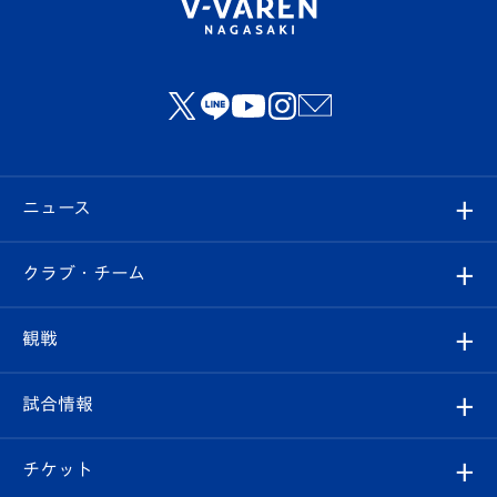
ニュース
すべて
クラブ・チーム
トップチーム
クラブプロフィール
観戦
クラブ
フィロソフィー
観戦ルール
試合情報
試合情報
クラブ概要
観戦ツアー
試合日程/結果
チケット
ファンクラブ