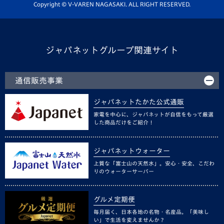
ホームタウン活動
Copyright © V-VAREN NAGASAKI. ALL RIGHT RESERVED.
ジャパネットグループ関連サイト
通信販売事業
ジャパネットたかた公式通販
家電を中心に、ジャパネットが自信をもって厳選
した商品だけをご紹介！
ジャパネットウォーター
上質な「富士山の天然水」。安心・安全、こだわ
りのウォーターサーバー
グルメ定期便
毎月届く、日本各地の名物・名産品。「美味し
い」で生活を変えませんか？