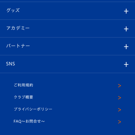
エンブレム紹介
はじめての観戦ガイド
順位表
チケット
グッズ
チケット
選手プロフィール
Revive Team
フォトギャラリー
シーズンシート
オンラインショップ
アカデミー
イベント
スタッフプロフィール
スタジアムへのアクセス
スタジアムグルメ
V-LOVERS（ファンクラブ）
2026-27ユニフォーム
メディア
育成からのお知らせ
パートナー
マスコット紹介
ヴィヴィくんの長崎おもてなしガイド
はじめての観戦ガイド
プレイヤーズスイート
店舗情報
グッズ
アカデミー
チームスケジュール
V-EXPRESS
パートナー企業一覧
SNS
（ユニフォーム入場）
ホームタウン
U-18
クラブハウス（練習場）
パートナー募集
公式Twitter
ご利用規約
アカデミー
U-15
応援メディア
法人限定 VIP BOX
ヴィヴィくんインスタグラム
クラブ概要
スクール
U-12
メディア出演情報
プライバシーポリシー
公式LINE＠
スクール
FAQ〜お問合せ〜
平和祈念活動
Youtube公式チャンネル