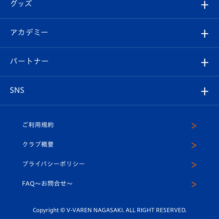
チケット
グッズ
チケット
選手プロフィール
Revive Team
フォトギャラリー
シーズンシート
オンラインショップ
アカデミー
イベント
スタッフプロフィール
スタジアムへのアクセス
スタジアムグルメ
V-LOVERS（ファンクラブ）
2026-27ユニフォーム
メディア
育成からのお知らせ
パートナー
マスコット紹介
ヴィヴィくんの長崎おもてなしガイド
はじめての観戦ガイド
プレイヤーズスイート
店舗情報
グッズ
アカデミー
チームスケジュール
V-EXPRESS
パートナー企業一覧
SNS
（ユニフォーム入場）
ホームタウン
U-18
クラブハウス（練習場）
パートナー募集
公式Twitter
ご利用規約
アカデミー
U-15
応援メディア
法人限定 VIP BOX
ヴィヴィくんインスタグラム
クラブ概要
スクール
U-12
メディア出演情報
プライバシーポリシー
公式LINE＠
スクール
FAQ〜お問合せ〜
平和祈念活動
Youtube公式チャンネル
ホームタウン活動
Copyright © V-VAREN NAGASAKI. ALL RIGHT RESERVED.