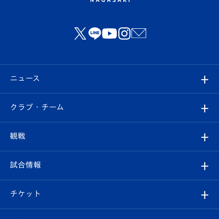
ニュース
すべて
クラブ・チーム
トップチーム
クラブプロフィール
観戦
クラブ
フィロソフィー
観戦ルール
試合情報
試合情報
クラブ概要
観戦ツアー
試合日程/結果
チケット
ファンクラブ
エンブレム紹介
はじめての観戦ガイド
順位表