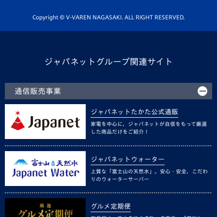
ホームタウン活動
Copyright © V-VAREN NAGASAKI. ALL RIGHT RESERVED.
ジャパネットグループ関連サイト
通信販売事業
ジャパネットたかた公式通販
家電を中心に、ジャパネットが自信をもって厳選
した商品だけをご紹介！
ジャパネットウォーター
上質な「富士山の天然水」。安心・安全、こだわ
りのウォーターサーバー
グルメ定期便