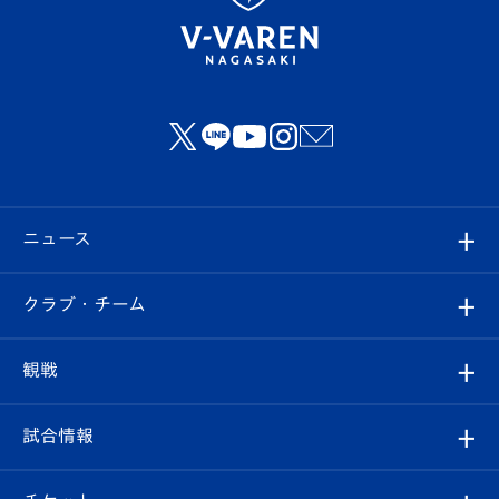
ニュース
すべて
クラブ・チーム
トップチーム
クラブプロフィール
観戦
クラブ
フィロソフィー
観戦ルール
試合情報
試合情報
クラブ概要
観戦ツアー
試合日程/結果