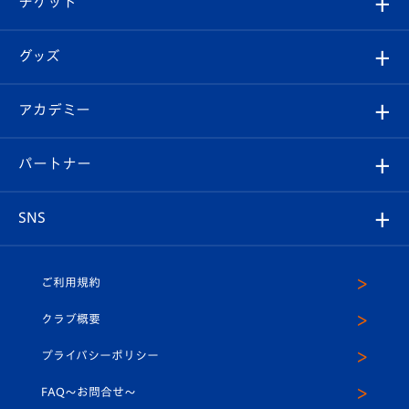
チケット
ファンクラブ
エンブレム紹介
はじめての観戦ガイド
順位表
チケット
グッズ
チケット
選手プロフィール
Revive Team
フォトギャラリー
シーズンシート
オンラインショップ
アカデミー
イベント
スタッフプロフィール
スタジアムへのアクセス
スタジアムグルメ
V-LOVERS（ファンクラブ）
2026-27ユニフォーム
メディア
育成からのお知らせ
パートナー
マスコット紹介
ヴィヴィくんの長崎おもてなしガイド
はじめての観戦ガイド
プレイヤーズスイート
店舗情報
グッズ
アカデミー
チームスケジュール
V-EXPRESS
パートナー企業一覧
SNS
（ユニフォーム入場）
ホームタウン
U-18
クラブハウス（練習場）
パートナー募集
公式Twitter
ご利用規約
アカデミー
U-15
応援メディア
法人限定 VIP BOX
ヴィヴィくんインスタグラム
クラブ概要
スクール
U-12
メディア出演情報
プライバシーポリシー
公式LINE＠
スクール
FAQ〜お問合せ〜
平和祈念活動
Youtube公式チャンネル