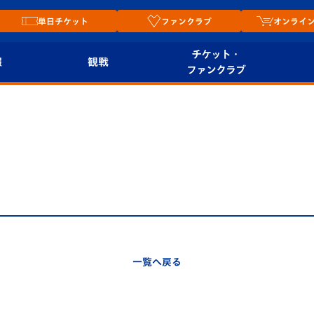
単日チケット
ファンクラブ
オンライ
チケット・
報
観戦
ファンクラブ
観戦ルール
チケット
オンラ
はじめての観戦ガイ
シーズンシート
2026
ド
ム
プレイヤーズスイート
Revive Team
店舗情
関連
V-LOVERS（ファン
スタジアムへのアク
クラブ）
セス
リー
一覧へ戻る
ヴィヴィくんの長崎
ルメ
おもてなしガイド