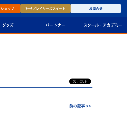
ン
ショップ
プレイヤーズ
スイート
お問合せ
グッズ
パートナー
スクール・
アカデミー
インショップ
パートナー企業一覧
アカデミー
-27ユニフォー
パートナー募集
U-18
法人限定 VIP BOX
U-15
報
U-12
スクール
前の記事 >>