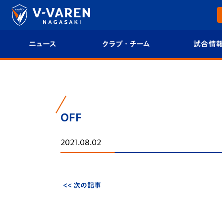
ニュース
クラブ・チーム
試合情
すべて
クラブプロフィール
試合日程/結果
トップチーム
フィロソフィー
試合情報
OFF
クラブ
クラブ概要
順位表
2021.08.02
試合情報
エンブレム紹介
U-21 Jリーグ
ファンクラブ
選手プロフィール
フォトギャラ
<< 次の記事
チケット
スタッフプロフィール
スタジアムグ