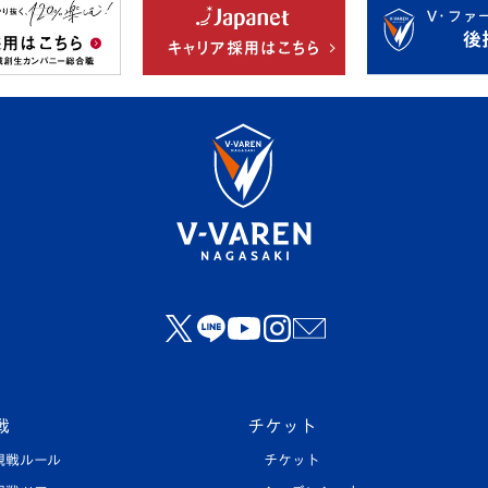
戦
チケット
観戦ルール
チケット