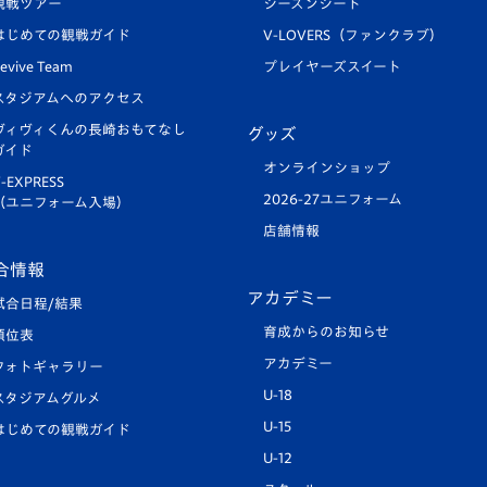
観戦ツアー
シーズンシート
はじめての観戦ガイド
V-LOVERS（ファンクラブ）
evive Team
プレイヤーズスイート
スタジアムへのアクセス
ヴィヴィくんの長崎おもてなし
グッズ
ガイド
オンラインショップ
-EXPRESS
2026-27ユニフォーム
（ユニフォーム入場）
店舗情報
合情報
アカデミー
試合日程/結果
育成からのお知らせ
順位表
アカデミー
フォトギャラリー
U-18
スタジアムグルメ
U-15
はじめての観戦ガイド
U-12