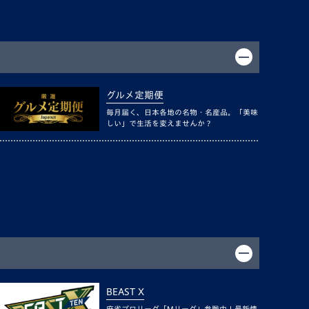
グルメ定期便
毎月届く、日本各地の名物・名産品。「美味
しい」で生活を変えませんか？
BEAST X
麻雀プロリーグ「Mリーグ」参戦中！最新情