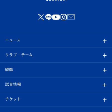
ニュース
すべて
クラブ・チーム
トップチーム
クラブプロフィール
観戦
クラブ
フィロソフィー
観戦ルール
試合情報
試合情報
クラブ概要
観戦ツアー
試合日程/結果
チケット
ファンクラブ
エンブレム紹介
はじめての観戦ガイド
順位表