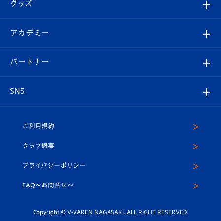
チケット
グッズ
チケット
選手プロフィール
Revive Team
フォトギャラリー
シーズンシート
オンラインショップ
アカデミー
イベント
スタッフプロフィール
スタジアムへのアクセス
スタジアムグルメ
V-LOVERS（ファンクラブ）
2026-27ユニフォーム
メディア
育成からのお知らせ
パートナー
マスコット紹介
ヴィヴィくんの長崎おもてなしガイド
はじめての観戦ガイド
プレイヤーズスイート
店舗情報
グッズ
アカデミー
チームスケジュール
V-EXPRESS
パートナー企業一覧
SNS
（ユニフォーム入場）
ホームタウン
U-18
クラブハウス（練習場）
パートナー募集
公式Twitter
ご利用規約
アカデミー
U-15
応援メディア
法人限定 VIP BOX
ヴィヴィくんインスタグラム
クラブ概要
スクール
U-12
メディア出演情報
プライバシーポリシー
公式LINE＠
スクール
FAQ〜お問合せ〜
平和祈念活動
Youtube公式チャンネル
ホームタウン活動
Copyright © V-VAREN NAGASAKI. ALL RIGHT RESERVED.