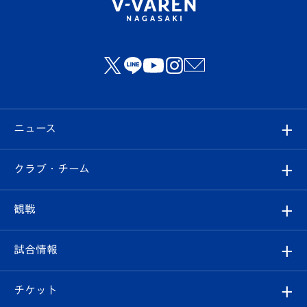
ニュース
すべて
クラブ・チーム
トップチーム
クラブプロフィール
観戦
クラブ
フィロソフィー
観戦ルール
試合情報
試合情報
クラブ概要
観戦ツアー
試合日程/結果
チケット
ファンクラブ