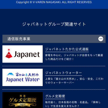
ホームタウン活動
Copyright © V-VAREN NAGASAKI. ALL RIGHT RESERVED.
ジャパネットグループ関連サイト
通信販売事業
ジャパネットたかた公式通販
家電を中心に、ジャパネットが自信をもって厳選
した商品だけをご紹介！
ジャパネットウォーター
上質な「富士山の天然水」。安心・安全、こだわ
りのウォーターサーバー
グルメ定期便
毎月届く、日本各地の名物・名産品。「美味し
い」で生活を変えませんか？