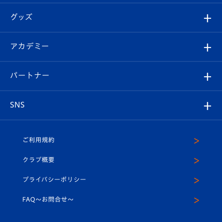
エンブレム紹介
はじめての観戦ガイド
順位表
チケット
グッズ
チケット
選手プロフィール
Revive Team
フォトギャラリー
シーズンシート
オンラインショップ
アカデミー
イベント
スタッフプロフィール
スタジアムへのアクセス
スタジアムグルメ
V-LOVERS（ファンクラブ）
2026-27ユニフォーム
メディア
育成からのお知らせ
パートナー
マスコット紹介
ヴィヴィくんの長崎おもてなしガイド
はじめての観戦ガイド
プレイヤーズスイート
店舗情報
グッズ
アカデミー
チームスケジュール
V-EXPRESS
パートナー企業一覧
SNS
（ユニフォーム入場）
ホームタウン
U-18
クラブハウス（練習場）
パートナー募集
公式Twitter
ご利用規約
アカデミー
U-15
応援メディア
法人限定 VIP BOX
ヴィヴィくんインスタグラム
クラブ概要
スクール
U-12
メディア出演情報
プライバシーポリシー
公式LINE＠
スクール
FAQ〜お問合せ〜
平和祈念活動
Youtube公式チャンネル