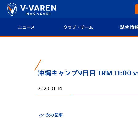
ニュース
クラブ・チーム
試合情
すべて
クラブプロフィール
試合日程/結果
トップチーム
フィロソフィー
試合情報
沖縄キャンプ9日目 TRM 11:00
クラブ
クラブ概要
順位表
2020.01.14
試合情報
エンブレム紹介
U-21 Jリーグ
ファンクラブ
選手プロフィール
フォトギャラ
<< 次の記事
チケット
スタッフプロフィール
スタジアムグ