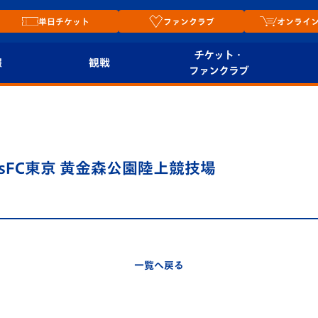
単日チケット
ファンクラブ
オンライ
チケット・
報
観戦
ファンクラブ
観戦ルール
チケット
オンラ
はじめての観戦ガイ
シーズンシート
2026
ド
ム
 vsFC東京 黄金森公園陸上競技場
プレイヤーズスイート
Revive Team
店舗情
関連
V-LOVERS（ファン
スタジアムへのアク
クラブ）
セス
リー
一覧へ戻る
ヴィヴィくんの長崎
ルメ
おもてなしガイド