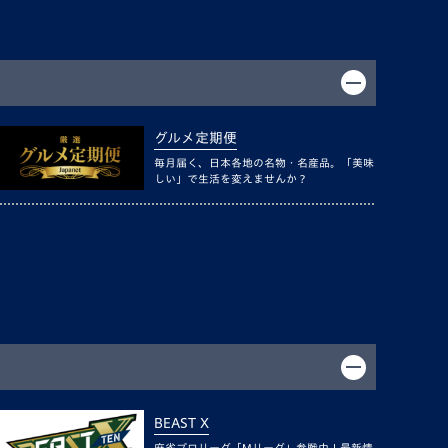
グルメ定期便
毎月届く、日本各地の名物・名産品。「美味
しい」で生活を変えませんか？
BEAST X
麻雀プロリーグ「Mリーグ」参戦中！最新情