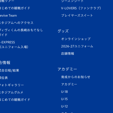
観戦ツアー
シーズンシート
はじめての観戦ガイド
V-LOVERS（ファンクラブ）
evive Team
プレイヤーズスイート
スタジアムへのアクセス
ヴィヴィくんの長崎おもてなし
グッズ
ガイド
オンラインショップ
-EXPRESS
2026-27ユニフォーム
（ユニフォーム入場）
店舗情報
合情報
アカデミー
試合日程/結果
育成からのお知らせ
順位表
アカデミー
フォトギャラリー
U-18
スタジアムグルメ
U-15
はじめての観戦ガイド
U-12