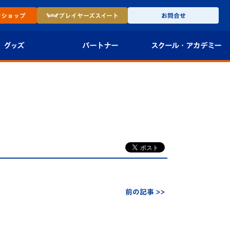
ン
ショップ
プレイヤーズ
スイート
お問合せ
グッズ
パートナー
スクール・
アカデミー
インショップ
パートナー企業一覧
アカデミー
-27ユニフォー
パートナー募集
U-18
法人限定 VIP BOX
U-15
報
U-12
スクール
前の記事 >>