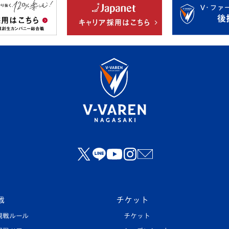
戦
チケット
観戦ルール
チケット