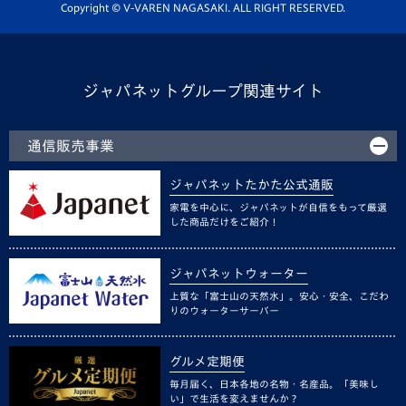
ホームタウン活動
Copyright © V-VAREN NAGASAKI. ALL RIGHT RESERVED.
ジャパネットグループ関連サイト
通信販売事業
ジャパネットたかた公式通販
家電を中心に、ジャパネットが自信をもって厳選
した商品だけをご紹介！
ジャパネットウォーター
上質な「富士山の天然水」。安心・安全、こだわ
りのウォーターサーバー
グルメ定期便
毎月届く、日本各地の名物・名産品。「美味し
い」で生活を変えませんか？