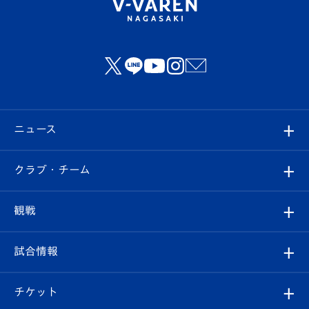
ニュース
すべて
クラブ・チーム
トップチーム
クラブプロフィール
観戦
クラブ
フィロソフィー
観戦ルール
試合情報
試合情報
クラブ概要
観戦ツアー
試合日程/結果
チケット
ファンクラブ