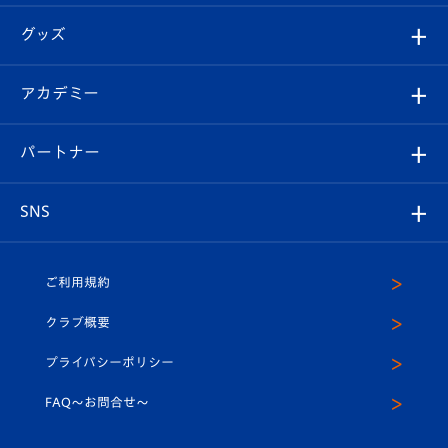
エンブレム紹介
はじめての観戦ガイド
順位表
チケット
グッズ
チケット
選手プロフィール
Revive Team
フォトギャラリー
シーズンシート
オンラインショップ
アカデミー
イベント
スタッフプロフィール
スタジアムへのアクセス
スタジアムグルメ
V-LOVERS（ファンクラブ）
2026-27ユニフォーム
メディア
育成からのお知らせ
パートナー
マスコット紹介
ヴィヴィくんの長崎おもてなしガイド
はじめての観戦ガイド
プレイヤーズスイート
店舗情報
グッズ
アカデミー
チームスケジュール
V-EXPRESS
パートナー企業一覧
SNS
（ユニフォーム入場）
ホームタウン
U-18
クラブハウス（練習場）
パートナー募集
公式Twitter
ご利用規約
アカデミー
U-15
応援メディア
法人限定 VIP BOX
ヴィヴィくんインスタグラム
クラブ概要
スクール
U-12
メディア出演情報
プライバシーポリシー
公式LINE＠
スクール
FAQ〜お問合せ〜
平和祈念活動
Youtube公式チャンネル