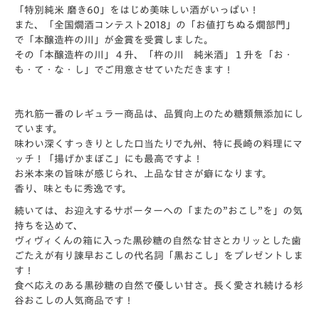
「特別純米 磨き60」をはじめ美味しい酒がいっぱい！
また、「全国燗酒コンテスト2018」の「お値打ちぬる燗部門」
で「本醸造杵の川」が金賞を受賞しました。
その「本醸造杵の川」４升、「杵の川 純米酒」１升を「お・
も・て・な・し」でご用意させていただきます！
売れ筋一番のレギュラー商品は、品質向上のため糖類無添加にし
ています。
味わい深くすっきりとした口当たりで九州、特に長崎の料理にマ
ッチ！「揚げかまぼこ」にも最高ですよ！
お米本来の旨味が感じられ、上品な甘さが癖になります。
香り、味ともに秀逸です。
続いては、お迎えするサポーターへの「またの”おこし”を」の気
持ちを込めて、
ヴィヴィくんの箱に入った黒砂糖の自然な甘さとカリッとした歯
ごたえが有り諫早おこしの代名詞「黒おこし」をプレゼントしま
す！
食べ応えのある黒砂糖の自然で優しい甘さ。長く愛され続ける杉
谷おこしの人気商品です！