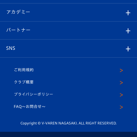
Revive Team
フォトギャラリー
シーズンシート
オンラインショップ
アカデミー
イベント
スタッフプロフィール
スタジアムへのアクセス
スタジアムグルメ
V-LOVERS（ファンクラブ）
2026-27ユニフォーム
メディア
育成からのお知らせ
パートナー
マスコット紹介
ヴィヴィくんの長崎おもてなしガイド
はじめての観戦ガイド
プレイヤーズスイート
店舗情報
グッズ
アカデミー
チームスケジュール
V-EXPRESS
パートナー企業一覧
SNS
（ユニフォーム入場）
ホームタウン
U-18
クラブハウス（練習場）
パートナー募集
公式Twitter
ご利用規約
アカデミー
U-15
応援メディア
法人限定 VIP BOX
ヴィヴィくんインスタグラム
クラブ概要
スクール
U-12
メディア出演情報
プライバシーポリシー
公式LINE＠
スクール
FAQ〜お問合せ〜
平和祈念活動
Youtube公式チャンネル
ホームタウン活動
Copyright © V-VAREN NAGASAKI. ALL RIGHT RESERVED.