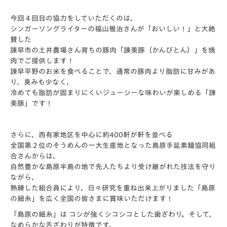
今回４回目の協力をしていただくのは、
シンガーソングライターの福山雅治さんが「おいしい！」と大絶
賛した
諫早市の土井農場さん育ちの豚肉「諫美豚（かんびとん）」を焼
肉でご提供します！
諌早平野のお米を食べることで、通常の豚肉より脂肪に甘みがあ
り、臭みも少なく、
冷めても脂肪が固まりにくいジューシーな味わいが楽しめる「諌
美豚」です！
さらに、西有家地区を中心に約400軒が軒を並べる
全国第２位のそうめんの一大生産地となった島原手延素麺協同組
合さんからは、
自然豊かな島原半島の地で先人たちより受け継がれた技法を守り
ながら、
熟練した組合員により、日々研究を重ね出来上がりました「島原
の細糸」を広く全国の皆さまに賞味いただけます！
「島原の細糸」は コシが強くシコシコとした歯ざわり。そして、
なめらかな舌ざわりが特徴です。