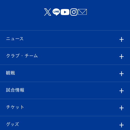
ニュース
すべて
クラブ・チーム
トップチーム
クラブプロフィール
観戦
クラブ
フィロソフィー
観戦ルール
試合情報
試合情報
クラブ概要
観戦ツアー
試合日程/結果
チケット
ファンクラブ
エンブレム紹介
はじめての観戦ガイド
順位表
チケット
グッズ
チケット
選手プロフィール