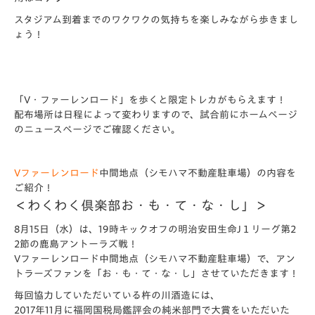
スタジアム到着までのワクワクの気持ちを楽しみながら歩きまし
ょう！
「V・ファーレンロード」を歩くと限定トレカがもらえます！
配布場所は日程によって変わりますので、試合前にホームページ
のニュースページでご確認ください。
Vファーレンロード
中間地点（シモハマ不動産駐車場）の内容を
ご紹介！
＜わくわく倶楽部お・も・て・な・し」＞
8月15日（水）は、19時キックオフの明治安田生命J１リーグ第2
2節の鹿島アントーラズ戦！
Vファーレンロード中間地点（シモハマ不動産駐車場）で、アン
トラーズファンを「お・も・て・な・し」させていただきます！
毎回協力していただいている杵の川酒造には、
2017年11月に福岡国税局鑑評会の純米部門で大賞をいただいた