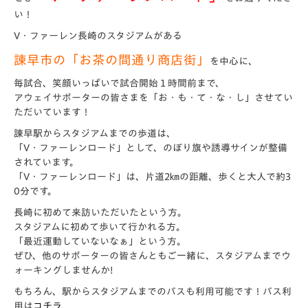
い！
V・ファーレン長崎のスタジアムがある
諫早市の「
お茶の間通り商店街」
を中心に、
毎試合、笑顔いっぱいで試合開始１時間前まで、
アウェイサポーターの皆さまを「お・も・て・な・し」させてい
ただいています！
諫早駅からスタジアムまでの歩道は、
「V・ファーレンロード」として、のぼり旗や誘導サインが整備
されています。
「V・ファーレンロード」は、片道2㎞の距離、歩くと大人で約3
0分です。
長崎に初めて来訪いただいたという方。
スタジアムに初めて歩いて行かれる方。
「最近運動していないなぁ」という方。
ぜひ、他のサポーターの皆さんともご一緒に、スタジアムまでウ
ォーキングしませんか!
もちろん、駅からスタジアムまでのバスも利用可能です！バス利
用は
コチラ