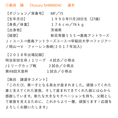
◇島田 譲 （Yuzuru SHIMADA） 選手
【ポジション／背番号】 MF／15
【生年月日】 １９９０年11月28日生（27歳）
【身長／体重】 １７６ｃｍ／76ｋｇ
【出身地】 茨城県
【経歴】 新荘常磐ＳＳＳ→鹿島アントラーズ
Ｊｒユース→鹿島アントラーズユース→早稲田大学→ファジアー
ノ岡山→Ｖ・ファーレン長崎(２０１７年加入)
【２０１８年出場記録】
明治安田生命Ｊ１リーグ ４試合／０得点
J１リーグカップ戦 ２試合／０得点
第98回天皇杯 １試合／０得点
【島田 譲選手コメント】
「このたび、第一子となる長女が産まれました。頑張ってくれた
妻と支えてくれた家族、そして産まれてきてくれた娘には心から
感謝しています。新たな大きなモチベーションを持ち、父親とし
て家族を支えるために、これからより一層、頑張ります！応援を
よろしくお願いたします」