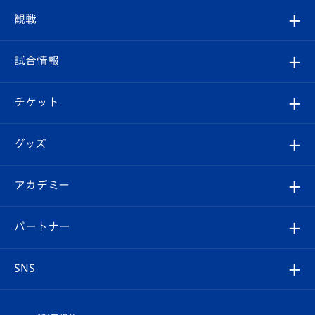
トップチーム
クラブプロフィール
観戦
クラブ
フィロソフィー
観戦ルール
試合情報
試合情報
クラブ概要
観戦ツアー
試合日程/結果
チケット
ファンクラブ
エンブレム紹介
はじめての観戦ガイド
順位表
チケット
グッズ
チケット
選手プロフィール
Revive Team
フォトギャラリー
シーズンシート
オンラインショップ
アカデミー
イベント
スタッフプロフィール
スタジアムへのアクセス
スタジアムグルメ
V-LOVERS（ファンクラブ）
2026-27ユニフォーム
メディア
育成からのお知らせ
パートナー
マスコット紹介
ヴィヴィくんの長崎おもてなしガイド
はじめての観戦ガイド
プレイヤーズスイート
店舗情報
グッズ
アカデミー
チームスケジュール
V-EXPRESS
パートナー企業一覧
SNS
（ユニフォーム入場）
ホームタウン
U-18
クラブハウス（練習場）
パートナー募集
公式Twitter