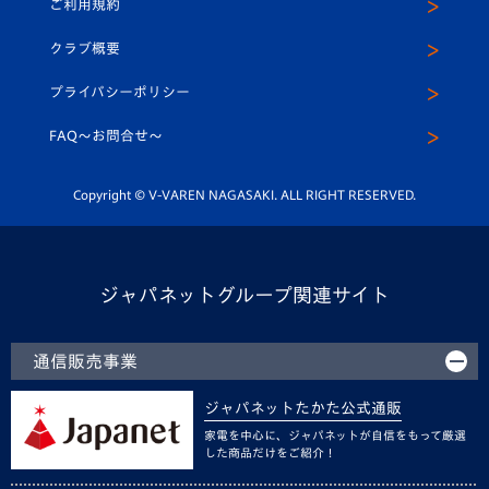
ご利用規約
アカデミー
U-15
応援メディア
法人限定 VIP BOX
ヴィヴィくんインスタグラム
クラブ概要
スクール
U-12
メディア出演情報
プライバシーポリシー
公式LINE＠
スクール
FAQ〜お問合せ〜
平和祈念活動
Youtube公式チャンネル
ホームタウン活動
Copyright © V-VAREN NAGASAKI. ALL RIGHT RESERVED.
ジャパネットグループ関連サイト
通信販売事業
ジャパネットたかた公式通販
家電を中心に、ジャパネットが自信をもって厳選
した商品だけをご紹介！