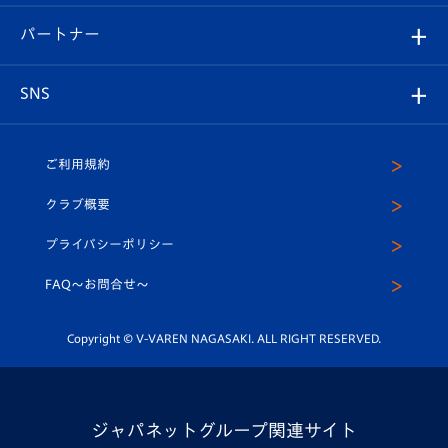
スタジアムグルメ
V-LOVERS（ファンクラブ）
2026-27ユニフォーム
メディア
育成からのお知らせ
パートナー
マスコット紹介
ヴィヴィくんの長崎おもてなしガイド
はじめての観戦ガイド
プレイヤーズスイート
店舗情報
グッズ
アカデミー
チームスケジュール
V-EXPRESS
パートナー企業一覧
SNS
（ユニフォーム入場）
ホームタウン
U-18
クラブハウス（練習場）
パートナー募集
公式Twitter
ご利用規約
アカデミー
U-15
応援メディア
法人限定 VIP BOX
ヴィヴィくんインスタグラム
クラブ概要
スクール
U-12
メディア出演情報
プライバシーポリシー
公式LINE＠
スクール
FAQ〜お問合せ〜
平和祈念活動
Youtube公式チャンネル
ホームタウン活動
Copyright © V-VAREN NAGASAKI. ALL RIGHT RESERVED.
ジャパネットグループ関連サイト