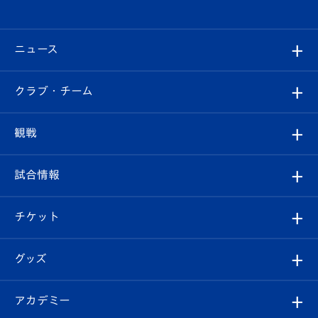
ニュース
すべて
クラブ・チーム
トップチーム
クラブプロフィール
観戦
クラブ
フィロソフィー
観戦ルール
試合情報
試合情報
クラブ概要
観戦ツアー
試合日程/結果
チケット
ファンクラブ
エンブレム紹介
はじめての観戦ガイド
順位表
チケット
グッズ
チケット
選手プロフィール
Revive Team
フォトギャラリー
シーズンシート
オンラインショップ
アカデミー
イベント
スタッフプロフィール
スタジアムへのアクセス