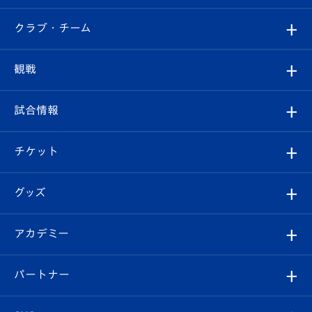
すべて
クラブ・チーム
トップチーム
クラブプロフィール
観戦
クラブ
フィロソフィー
観戦ルール
試合情報
試合情報
クラブ概要
観戦ツアー
試合日程/結果
チケット
ファンクラブ
エンブレム紹介
はじめての観戦ガイド
順位表
チケット
グッズ
チケット
選手プロフィール
Revive Team
フォトギャラリー
シーズンシート
オンラインショップ
アカデミー
イベント
スタッフプロフィール
スタジアムへのアクセス
スタジアムグルメ
V-LOVERS（ファンクラブ）
2026-27ユニフォーム
メディア
育成からのお知らせ
パートナー
マスコット紹介
ヴィヴィくんの長崎おもてなしガイド
はじめての観戦ガイド
プレイヤーズスイート
店舗情報
グッズ
アカデミー
チームスケジュール