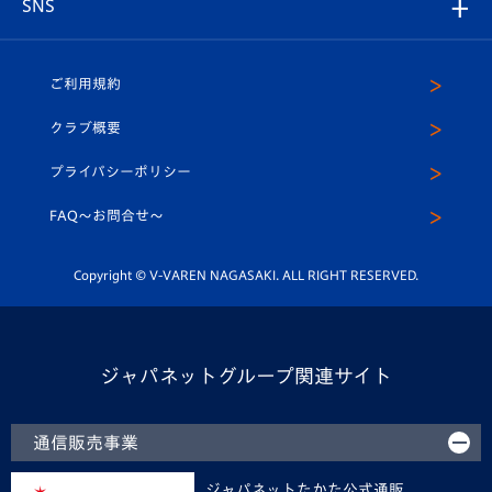
V-EXPRESS
パートナー企業一覧
SNS
（ユニフォーム入場）
ホームタウン
U-18
クラブハウス（練習場）
パートナー募集
公式Twitter
ご利用規約
アカデミー
U-15
応援メディア
法人限定 VIP BOX
ヴィヴィくんインスタグラム
クラブ概要
スクール
U-12
メディア出演情報
プライバシーポリシー
公式LINE＠
スクール
FAQ〜お問合せ〜
平和祈念活動
Youtube公式チャンネル
ホームタウン活動
Copyright © V-VAREN NAGASAKI. ALL RIGHT RESERVED.
ジャパネットグループ関連サイト
通信販売事業
ジャパネットたかた公式通販