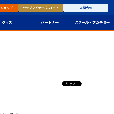
ン
ショップ
プレイヤーズ
スイート
お問合せ
グッズ
パートナー
スクール・
アカデミー
インショップ
パートナー企業一覧
アカデミー
-27ユニフォー
パートナー募集
U-18
法人限定 VIP BOX
U-15
報
U-12
スクール