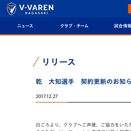
ニュース
クラブ・チーム
試合情
すべて
クラブプロフィール
試合日程/結果
トップチーム
フィロソフィー
試合情報
リリース
クラブ
クラブ概要
順位表
乾 大知選手 契約更新のお知
試合情報
エンブレム紹介
U-21 Jリーグ
2017.12.27
ファンクラブ
選手プロフィール
フォトギャラ
チケット
スタッフプロフィール
スタジアムグ
日ごろより、クラブへご声援、ご協力をいた