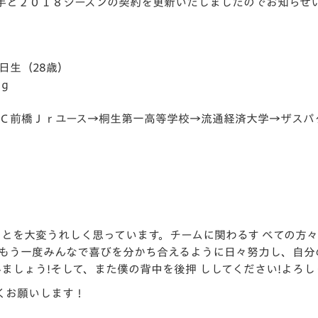
手と２０１８シーズンの契約を更新いたしましたのでお知らせ
V-EXPRESS（ユニフ
ォーム入場）
生（28歳）
ｇ
ユース→桐生第一高等学校→流通経済大学→ザスパクサ
ことを大変うれしく思っています。チームに関わるす べての方
 もう一度みんなで喜びを分かち合えるように日々努力し、自分
みましょう!そして、また僕の背中を後押 ししてください!よろ
くお願いします！