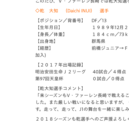
イベント
マスコット紹介
このたび、Ｖ・ファーレン長崎では乾大知選
◇乾 大知 （Daichi INUI） 選手
メディア
チームスケジュール
【ポジション／背番号】 DF／13
【生年月日】 １９８９年12月２日
グッズ
クラブハウス（練習
【身長／体重】 １８４ｃｍ／73ｋ
場）
【出身地】 群馬県
ホームタウン
【経歴】 前橋ジュニア→ＦＣ前橋Ｊｒ
応援メディア
加入)
アカデミー
【２０１７年出場記録】
平和祈念活動
明治安田生命Ｊ２リーグ 40試合／４得点
スクール
第97回天皇杯 ０試合／０得点
ホームタウン活動
【乾大知選手コメント】
「来シーズンもV・ファーレン長崎で戦える
した。また厳しい戦いになると思いますが、
す。走って、走って、J1の舞台を一緒に楽し
２０１８シーズンも乾選手へのご声援よろし