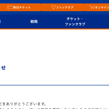
単日チケット
ファンクラブ
オンライ
チケット・
報
観戦
ファンクラブ
観戦ルール
チケット
オンラ
はじめての観戦ガイ
シーズンシート
2026
ド
ム
プレイヤーズスイート
Revive Team
店舗情
らせ
関連
V-LOVERS（ファン
スタジアムへのアク
クラブ）
セス
リー
ヴィヴィくんの長崎
ルメ
おもてなしガイド
だきありがとうございます。