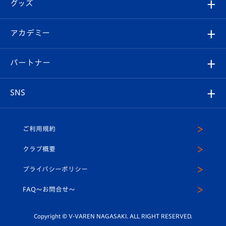
チケット
グッズ
チケット
選手プロフィール
Revive Team
フォトギャラリー
シーズンシート
オンラインショップ
アカデミー
イベント
スタッフプロフィール
スタジアムへのアクセス
スタジアムグルメ
V-LOVERS（ファンクラブ）
2026-27ユニフォーム
メディア
育成からのお知らせ
パートナー
マスコット紹介
ヴィヴィくんの長崎おもてなしガイド
はじめての観戦ガイド
プレイヤーズスイート
店舗情報
グッズ
アカデミー
チームスケジュール
V-EXPRESS
パートナー企業一覧
SNS
（ユニフォーム入場）
ホームタウン
U-18
クラブハウス（練習場）
パートナー募集
公式Twitter
ご利用規約
アカデミー
U-15
応援メディア
法人限定 VIP BOX
ヴィヴィくんインスタグラム
クラブ概要
スクール
U-12
メディア出演情報
プライバシーポリシー
公式LINE＠
スクール
FAQ〜お問合せ〜
平和祈念活動
Youtube公式チャンネル
ホームタウン活動
Copyright © V-VAREN NAGASAKI. ALL RIGHT RESERVED.