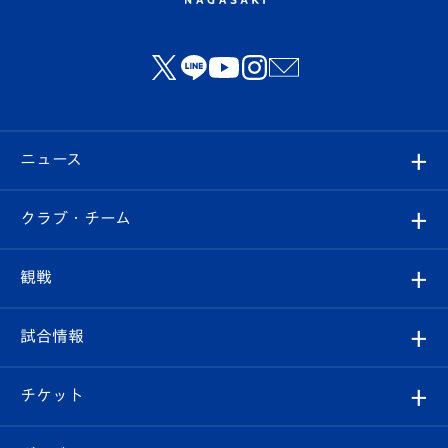
ニュース
すべて
クラブ・チーム
トップチーム
クラブプロフィール
観戦
クラブ
フィロソフィー
観戦ルール
試合情報
試合情報
クラブ概要
観戦ツアー
試合日程/結果
チケット
ファンクラブ
エンブレム紹介
はじめての観戦ガイド
順位表