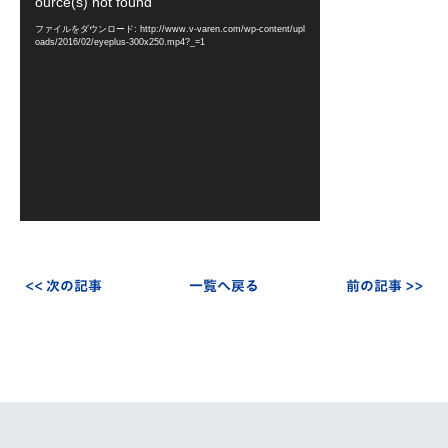
画
ource(s) not found
プ
ファイルをダウンロード: http://www.v-varen.com/wp-content/upl
レ
oads/2016/02/eyeplus-300x250.mp4?_=1
ー
ヤ
ー
<< 次の記事
一覧へ戻る
前の記事 >>