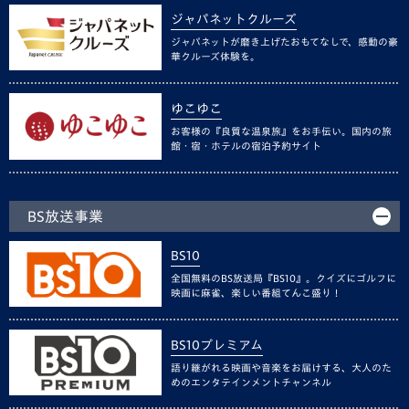
ジャパネットクルーズ
ジャパネットが磨き上げたおもてなしで、感動の豪
華クルーズ体験を。
ゆこゆこ
お客様の『良質な温泉旅』をお手伝い。国内の旅
館・宿・ホテルの宿泊予約サイト
BS放送事業
BS10
全国無料のBS放送局『BS10』。クイズにゴルフに
映画に麻雀、楽しい番組てんこ盛り！
BS10プレミアム
語り継がれる映画や音楽をお届けする、大人のた
めのエンタテインメントチャンネル