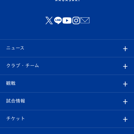
ニュース
すべて
クラブ・チーム
トップチーム
クラブプロフィール
観戦
クラブ
フィロソフィー
観戦ルール
試合情報
試合情報
クラブ概要
観戦ツアー
試合日程/結果
チケット
ファンクラブ
エンブレム紹介
はじめての観戦ガイド
順位表