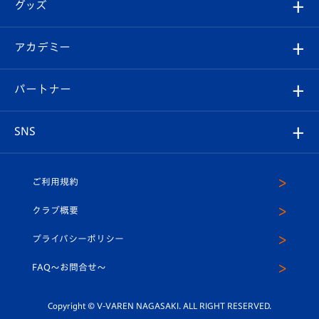
チケット
グッズ
チケット
選手プロフィール
Revive Team
フォトギャラリー
シーズンシート
オンラインショップ
アカデミー
イベント
スタッフプロフィール
スタジアムへのアクセス
スタジアムグルメ
V-LOVERS（ファンクラブ）
2026-27ユニフォーム
メディア
育成からのお知らせ
パートナー
マスコット紹介
ヴィヴィくんの長崎おもてなしガイド
はじめての観戦ガイド
プレイヤーズスイート
店舗情報
グッズ
アカデミー
チームスケジュール
V-EXPRESS
パートナー企業一覧
SNS
（ユニフォーム入場）
ホームタウン
U-18
クラブハウス（練習場）
パートナー募集
公式Twitter
ご利用規約
アカデミー
U-15
応援メディア
法人限定 VIP BOX
ヴィヴィくんインスタグラム
クラブ概要
スクール
U-12
メディア出演情報
プライバシーポリシー
公式LINE＠
スクール
FAQ〜お問合せ〜
平和祈念活動
Youtube公式チャンネル
ホームタウン活動
Copyright © V-VAREN NAGASAKI. ALL RIGHT RESERVED.