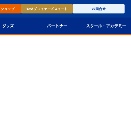
ン
ショップ
プレイヤーズ
スイート
お問合せ
グッズ
パートナー
スクール・
アカデミー
インショップ
パートナー企業一覧
アカデミー
-27ユニフォー
パートナー募集
U-18
法人限定 VIP BOX
U-15
報
U-12
スクール