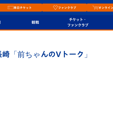
単日チケット
ファンクラブ
オンライ
チケット・
報
観戦
ファンクラブ
観戦ルール
チケット
オンラ
はじめての観戦ガイ
シーズンシート
2026
ド
ム
プレイヤーズスイート
Revive Team
店舗情
関連
V-LOVERS（ファン
スタジアムへのアク
クラブ）
セス
リー
ヴィヴィくんの長崎
ルメ
おもてなしガイド