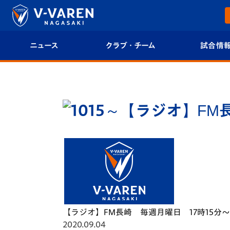
ニュース
クラブ・チーム
試合情
すべて
クラブプロフィール
試合日程/結果
トップチーム
フィロソフィー
試合情報
クラブ
クラブ概要
順位表
試合情報
エンブレム紹介
U-21 Jリーグ
ファンクラブ
選手プロフィール
フォトギャラ
チケット
スタッフプロフィール
スタジアムグ
【ラジオ】FM長崎 毎週月曜日 17時15分～
2020.09.04