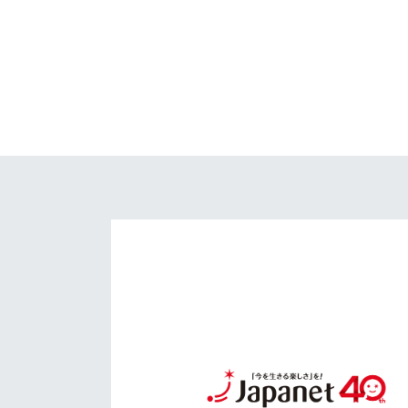
イベント
マスコット紹介
メディア
チームスケジュール
グッズ
クラブハウス（練習
場）
ホームタウン
応援メディア
アカデミー
平和祈念活動
スクール
ホームタウン活動