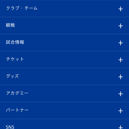
すべて
クラブ・チーム
トップチーム
クラブプロフィール
観戦
クラブ
フィロソフィー
観戦ルール
試合情報
試合情報
クラブ概要
観戦ツアー
試合日程/結果
チケット
ファンクラブ
エンブレム紹介
はじめての観戦ガイド
順位表
チケット
グッズ
チケット
選手プロフィール
Revive Team
フォトギャラリー
シーズンシート
オンラインショップ
アカデミー
イベント
スタッフプロフィール
スタジアムへのアクセス
スタジアムグルメ
V-LOVERS（ファンクラブ）
2026-27ユニフォーム
メディア
育成からのお知らせ
パートナー
マスコット紹介
ヴィヴィくんの長崎おもてなしガイド
はじめての観戦ガイド
プレイヤーズスイート
店舗情報
グッズ
アカデミー
チームスケジュール
V-EXPRESS
パートナー企業一覧
SNS