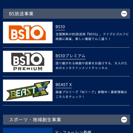
BS放送事業
BS10
全国無料のBS放送局『BS10』。クイズにゴルフに
映画に麻雀、楽しい番組てんこ盛り！
BS10プレミアム
語り継がれる映画や音楽をお届けする、大人のた
めのエンタテインメントチャンネル
BEAST X
麻雀プロリーグ「Mリーグ」参戦中！最新情報は
こちらをチェック！
スポーツ・地域創生事業
V・ファーレン長崎