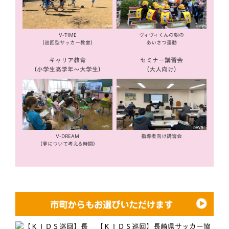
V-TIME
ヴィヴィくんの朝の
（巡回型サッカー教室）
あいさつ運動
キャリア教育
セミナー講習会
（小学生高学年〜大学生）
（大人向け）
V-DREAM
指導者向け講習会
（夢について考える時間）
【ＫＩＤＳ巡回】長崎県サッカー協