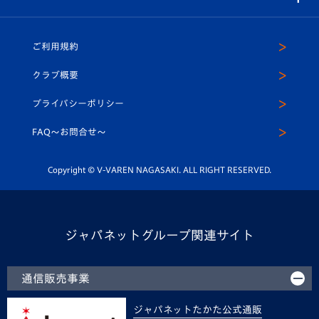
（ユニフォーム入場）
ホームタウン
U-18
クラブハウス（練習場）
パートナー募集
公式Twitter
ご利用規約
アカデミー
U-15
応援メディア
法人限定 VIP BOX
ヴィヴィくんインスタグラム
クラブ概要
スクール
U-12
メディア出演情報
プライバシーポリシー
公式LINE＠
スクール
FAQ〜お問合せ〜
平和祈念活動
Youtube公式チャンネル
ホームタウン活動
Copyright © V-VAREN NAGASAKI. ALL RIGHT RESERVED.
ジャパネットグループ関連サイト
通信販売事業
ジャパネットたかた公式通販