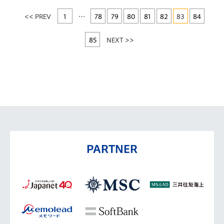
<< PREV
1
…
78
79
80
81
82
83
84
85
NEXT >>
PARTNER