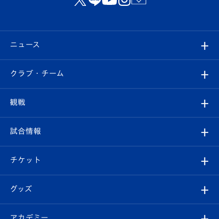
ニュース
すべて
クラブ・チーム
トップチーム
クラブプロフィール
観戦
クラブ
フィロソフィー
観戦ルール
試合情報
試合情報
クラブ概要
観戦ツアー
試合日程/結果
チケット
ファンクラブ
エンブレム紹介
はじめての観戦ガイド
順位表
チケット
グッズ
チケット
選手プロフィール
Revive Team
フォトギャラリー
シーズンシート
オンラインショップ
アカデミー
イベント