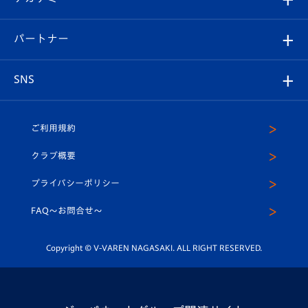
スタッフプロフィール
スタジアムへのアクセス
スタジアムグルメ
V-LOVERS（ファンクラブ）
2026-27ユニフォーム
メディア
育成からのお知らせ
パートナー
マスコット紹介
ヴィヴィくんの長崎おもてなしガイド
はじめての観戦ガイド
プレイヤーズスイート
店舗情報
グッズ
アカデミー
チームスケジュール
V-EXPRESS
パートナー企業一覧
SNS
（ユニフォーム入場）
ホームタウン
U-18
クラブハウス（練習場）
パートナー募集
公式Twitter
ご利用規約
アカデミー
U-15
応援メディア
法人限定 VIP BOX
ヴィヴィくんインスタグラム
クラブ概要
スクール
U-12
メディア出演情報
プライバシーポリシー
公式LINE＠
スクール
FAQ〜お問合せ〜
平和祈念活動
Youtube公式チャンネル
ホームタウン活動
Copyright © V-VAREN NAGASAKI. ALL RIGHT RESERVED.