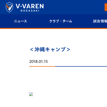
ニュース
クラブ・チーム
試合情
すべて
クラブプロフィール
試合日程/結果
トップチーム
フィロソフィー
試合情報
＜沖縄キャンプ＞
クラブ
クラブ概要
順位表
2018.01.15
試合情報
エンブレム紹介
U-21 Jリーグ
ファンクラブ
選手プロフィール
フォトギャラ
チケット
スタッフプロフィール
スタジアムグ