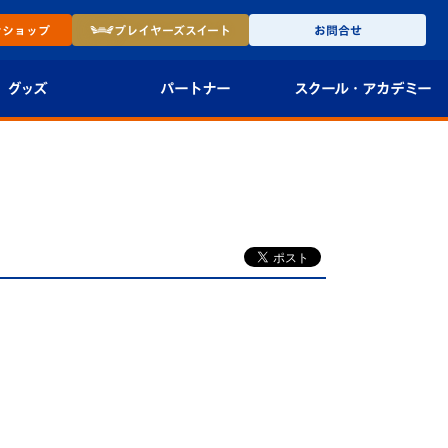
ン
ショップ
プレイヤーズ
スイート
お問合せ
グッズ
パートナー
スクール・
アカデミー
インショップ
パートナー企業一覧
アカデミー
-27ユニフォー
パートナー募集
U-18
法人限定 VIP BOX
U-15
報
U-12
スクール