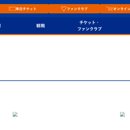
単日チケット
ファンクラブ
オンライ
チケット・
報
観戦
ファンクラブ
観戦ルール
チケット
オンラ
はじめての観戦ガイ
シーズンシート
2026
ド
ム
プレイヤーズスイート
Revive Team
店舗情
関連
V-LOVERS（ファン
スタジアムへのアク
クラブ）
セス
リー
ヴィヴィくんの長崎
ルメ
おもてなしガイド