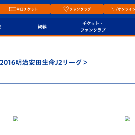
単日チケット
ファンクラブ
オンライ
チケット・
報
観戦
ファンクラブ
観戦ルール
チケット
オンラ
はじめての観戦ガイ
シーズンシート
2026
＜2016明治安田生命J2リーグ＞
ド
ム
プレイヤーズスイート
Revive Team
店舗情
関連
V-LOVERS（ファン
スタジアムへのアク
クラブ）
セス
リー
ヴィヴィくんの長崎
ルメ
おもてなしガイド