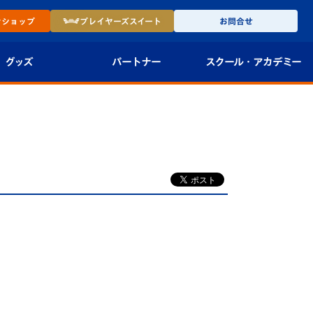
ン
ショップ
プレイヤーズ
スイート
お問合せ
グッズ
パートナー
スクール・
アカデミー
インショップ
パートナー企業一覧
アカデミー
-27ユニフォー
パートナー募集
U-18
法人限定 VIP BOX
U-15
報
U-12
スクール