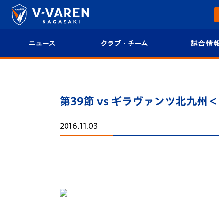
ニュース
クラブ・チーム
試合情
すべて
クラブプロフィール
試合日程/結果
トップチーム
フィロソフィー
試合情報
第39節 vs ギラヴァンツ北九州
クラブ
クラブ概要
順位表
2016.11.03
試合情報
エンブレム紹介
U-21 Jリーグ
ファンクラブ
選手プロフィール
フォトギャラ
チケット
スタッフプロフィール
スタジアムグ