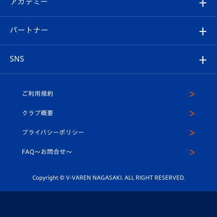
アカデミー
イベント
スタッフプロフィール
スタジアムへのアクセス
スタジアムグルメ
V-LOVERS（ファンクラブ）
2026-27ユニフォーム
メディア
育成からのお知らせ
パートナー
マスコット紹介
ヴィヴィくんの長崎おもてなしガイド
はじめての観戦ガイド
プレイヤーズスイート
店舗情報
グッズ
アカデミー
チームスケジュール
V-EXPRESS
パートナー企業一覧
SNS
（ユニフォーム入場）
ホームタウン
U-18
クラブハウス（練習場）
パートナー募集
公式Twitter
ご利用規約
アカデミー
U-15
応援メディア
法人限定 VIP BOX
ヴィヴィくんインスタグラム
クラブ概要
スクール
U-12
メディア出演情報
プライバシーポリシー
公式LINE＠
スクール
FAQ〜お問合せ〜
平和祈念活動
Youtube公式チャンネル
ホームタウン活動
Copyright © V-VAREN NAGASAKI. ALL RIGHT RESERVED.