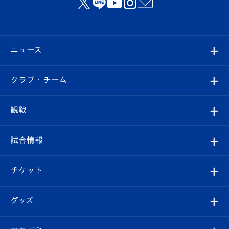
ニュース
すべて
クラブ・チーム
トップチーム
クラブプロフィール
観戦
クラブ
フィロソフィー
観戦ルール
試合情報
試合情報
クラブ概要
観戦ツアー
試合日程/結果
チケット
ファンクラブ
エンブレム紹介
はじめての観戦ガイド
順位表
チケット
グッズ
チケット
選手プロフィール
Revive Team
フォトギャラリー
シーズンシート
オンラインショップ