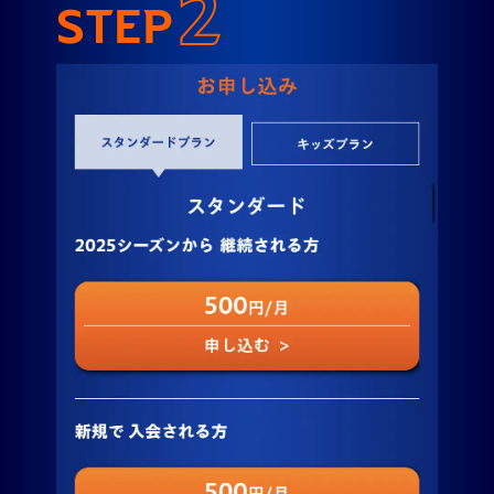
2
STEP