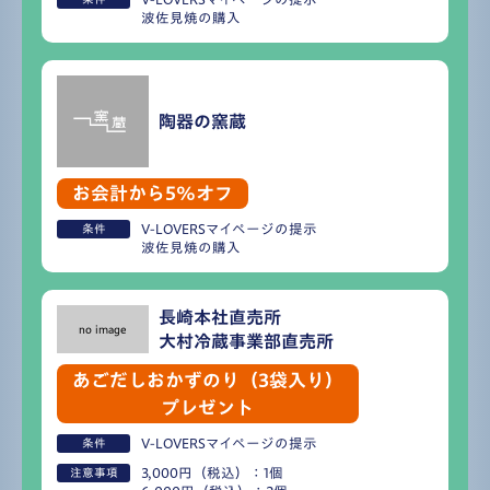
波佐見焼の購入
陶器の窯蔵
お会計から5%オフ
V-LOVERSマイページの提示
条件
波佐見焼の購入
長崎本社直売所
no image
大村冷蔵事業部直売所
あごだしおかずのり（3袋入り）
プレゼント
V-LOVERSマイページの提示
条件
3,000円（税込）：1個
注意事項