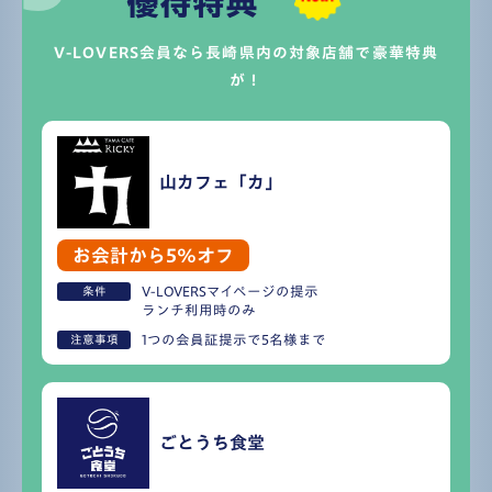
優待特典
V-LOVERS会員なら長崎県内の対象店舗で豪華特典
が！
山カフェ「カ」
お会計から5%オフ
V-LOVERSマイページの提示
条件
ランチ利用時のみ
1つの会員証提示で5名様まで
注意事項
ごとうち食堂