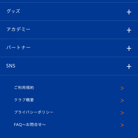
エンブレム紹介
はじめての観戦ガイド
順位表
チケット
グッズ
チケット
選手プロフィール
Revive Team
フォトギャラリー
シーズンシート
オンラインショップ
アカデミー
イベント
スタッフプロフィール
スタジアムへのアクセス
スタジアムグルメ
V-LOVERS（ファンクラブ）
2026-27ユニフォーム
メディア
育成からのお知らせ
パートナー
マスコット紹介
ヴィヴィくんの長崎おもてなしガイド
はじめての観戦ガイド
プレイヤーズスイート
店舗情報
グッズ
アカデミー
チームスケジュール
V-EXPRESS
パートナー企業一覧
SNS
（ユニフォーム入場）
ホームタウン
U-18
クラブハウス（練習場）
パートナー募集
公式Twitter
ご利用規約
アカデミー
U-15
応援メディア
法人限定 VIP BOX
ヴィヴィくんインスタグラム
クラブ概要
スクール
U-12
メディア出演情報
プライバシーポリシー
公式LINE＠
スクール
FAQ〜お問合せ〜
平和祈念活動
Youtube公式チャンネル