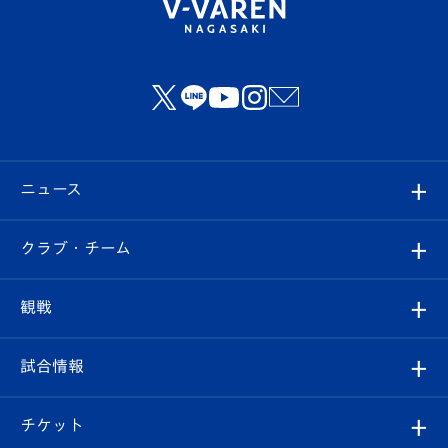
ニュース
すべて
クラブ・チーム
トップチーム
クラブプロフィール
観戦
クラブ
フィロソフィー
観戦ルール
試合情報
試合情報
クラブ概要
観戦ツアー
試合日程/結果
チケット
ファンクラブ