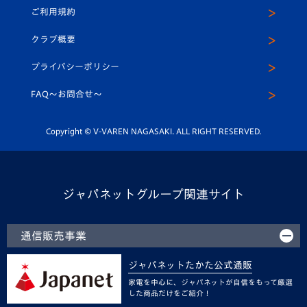
公式Twitter
ご利用規約
アカデミー
U-15
応援メディア
法人限定 VIP BOX
ヴィヴィくんインスタグラム
クラブ概要
スクール
U-12
メディア出演情報
プライバシーポリシー
公式LINE＠
スクール
FAQ〜お問合せ〜
平和祈念活動
Youtube公式チャンネル
ホームタウン活動
Copyright © V-VAREN NAGASAKI. ALL RIGHT RESERVED.
ジャパネットグループ関連サイト
通信販売事業
ジャパネットたかた公式通販
家電を中心に、ジャパネットが自信をもって厳選
した商品だけをご紹介！