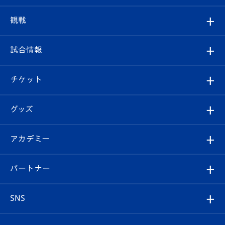
トップチーム
クラブプロフィール
観戦
クラブ
フィロソフィー
観戦ルール
試合情報
試合情報
クラブ概要
観戦ツアー
試合日程/結果
チケット
ファンクラブ
エンブレム紹介
はじめての観戦ガイド
順位表
チケット
グッズ
チケット
選手プロフィール
Revive Team
フォトギャラリー
シーズンシート
オンラインショップ
アカデミー
イベント
スタッフプロフィール
スタジアムへのアクセス
スタジアムグルメ
V-LOVERS（ファンクラブ）
2026-27ユニフォーム
メディア
育成からのお知らせ
パートナー
マスコット紹介
ヴィヴィくんの長崎おもてなしガイド
はじめての観戦ガイド
プレイヤーズスイート
店舗情報
グッズ
アカデミー
チームスケジュール
V-EXPRESS
パートナー企業一覧
SNS
（ユニフォーム入場）
ホームタウン
U-18
クラブハウス（練習場）
パートナー募集