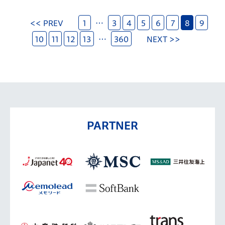
<< PREV
1
…
3
4
5
6
7
8
9
10
11
12
13
…
360
NEXT >>
PARTNER