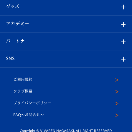
順位表
チケット
グッズ
チケット
選手プロフィール
Revive Team
フォトギャラリー
シーズンシート
オンラインショップ
アカデミー
イベント
スタッフプロフィール
スタジアムへのアクセス
スタジアムグルメ
V-LOVERS（ファンクラブ）
2026-27ユニフォーム
メディア
育成からのお知らせ
パートナー
マスコット紹介
ヴィヴィくんの長崎おもてなしガイド
はじめての観戦ガイド
プレイヤーズスイート
店舗情報
グッズ
アカデミー
チームスケジュール
V-EXPRESS
パートナー企業一覧
SNS
（ユニフォーム入場）
ホームタウン
U-18
クラブハウス（練習場）
パートナー募集
公式Twitter
ご利用規約
アカデミー
U-15
応援メディア
法人限定 VIP BOX
ヴィヴィくんインスタグラム
クラブ概要
スクール
U-12
メディア出演情報
プライバシーポリシー
公式LINE＠
スクール
FAQ〜お問合せ〜
平和祈念活動
Youtube公式チャンネル
ホームタウン活動
Copyright © V-VAREN NAGASAKI. ALL RIGHT RESERVED.