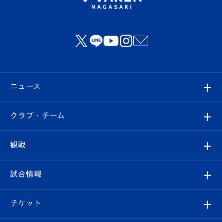
ニュース
すべて
クラブ・チーム
トップチーム
クラブプロフィール
観戦
クラブ
フィロソフィー
観戦ルール
試合情報
試合情報
クラブ概要
観戦ツアー
試合日程/結果
チケット
ファンクラブ
エンブレム紹介
はじめての観戦ガイド