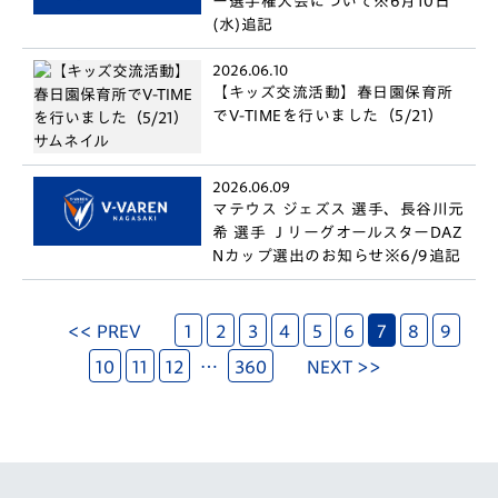
ー選手権大会について※6月10日
(水)追記
2026.06.10
【キッズ交流活動】春日園保育所
でV-TIMEを行いました（5/21）
2026.06.09
マテウス ジェズス 選手、長谷川元
希 選手 ＪリーグオールスターDAZ
Nカップ選出のお知らせ※6/9追記
<< PREV
1
2
3
4
5
6
7
8
9
10
11
12
…
360
NEXT >>