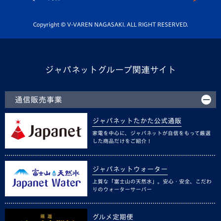
Youtube公式チャンネル
ホームタウン活動
Copyright © V-VAREN NAGASAKI. ALL RIGHT RESERVED.
ジャパネットグループ関連サイト
通信販売事業
ジャパネットたかた公式通販
家電を中心に、ジャパネットが自信をもって厳選
した商品だけをご紹介！
ジャパネットウォーター
上質な「富士山の天然水」。安心・安全、こだわ
りのウォーターサーバー
グルメ定期便