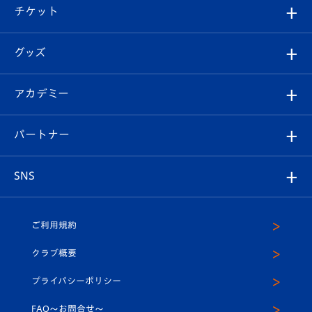
観戦ツアー
試合日程/結果
チケット
ファンクラブ
エンブレム紹介
はじめての観戦ガイド
順位表
チケット
グッズ
チケット
選手プロフィール
Revive Team
フォトギャラリー
シーズンシート
オンラインショップ
アカデミー
イベント
スタッフプロフィール
スタジアムへのアクセス
スタジアムグルメ
V-LOVERS（ファンクラブ）
2026-27ユニフォーム
メディア
育成からのお知らせ
パートナー
マスコット紹介
ヴィヴィくんの長崎おもてなしガイド
はじめての観戦ガイド
プレイヤーズスイート
店舗情報
グッズ
アカデミー
チームスケジュール
V-EXPRESS
パートナー企業一覧
SNS
（ユニフォーム入場）
ホームタウン
U-18
クラブハウス（練習場）
パートナー募集
公式Twitter
ご利用規約
アカデミー
U-15
応援メディア
法人限定 VIP BOX
ヴィヴィくんインスタグラム
クラブ概要
スクール
U-12
メディア出演情報
プライバシーポリシー
公式LINE＠
スクール
FAQ〜お問合せ〜
平和祈念活動