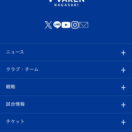
ニュース
すべて
クラブ・チーム
トップチーム
クラブプロフィール
観戦
クラブ
フィロソフィー
観戦ルール
試合情報
試合情報
クラブ概要
観戦ツアー
試合日程/結果
チケット
ファンクラブ
エンブレム紹介