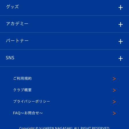
はじめての観戦ガイド
順位表
チケット
グッズ
チケット
選手プロフィール
Revive Team
フォトギャラリー
シーズンシート
オンラインショップ
アカデミー
イベント
スタッフプロフィール
スタジアムへのアクセス
スタジアムグルメ
V-LOVERS（ファンクラブ）
2026-27ユニフォーム
メディア
育成からのお知らせ
パートナー
マスコット紹介
ヴィヴィくんの長崎おもてなしガイド
はじめての観戦ガイド
プレイヤーズスイート
店舗情報
グッズ
アカデミー
チームスケジュール
V-EXPRESS
パートナー企業一覧
SNS
（ユニフォーム入場）
ホームタウン
U-18
クラブハウス（練習場）
パートナー募集
公式Twitter
ご利用規約
アカデミー
U-15
応援メディア
法人限定 VIP BOX
ヴィヴィくんインスタグラム
クラブ概要
スクール
U-12
メディア出演情報
プライバシーポリシー
公式LINE＠
スクール
FAQ〜お問合せ〜
平和祈念活動
Youtube公式チャンネル
ホームタウン活動
Copyright © V-VAREN NAGASAKI. ALL RIGHT RESERVED.